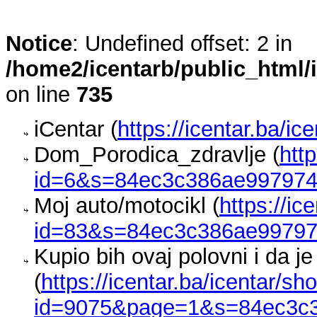
Notice
: Undefined offset: 2 in
/home2/icentarb/public_html/
on line
735
iCentar (
https://icentar.ba/ic
Dom_Porodica_zdravlje (
htt
id=6&s=84ec3c386ae997974
Moj auto/motocikl (
https://i
id=83&s=84ec3c386ae99797
Kupio bih ovaj polovni i da j
(
https://icentar.ba/icentar/s
id=9075&page=1&s=84ec3c