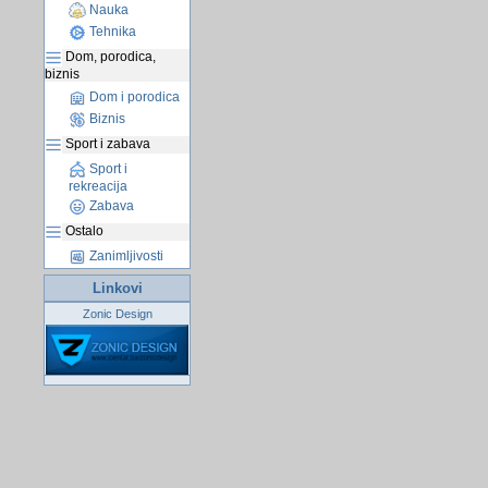
Nauka
Tehnika
Dom, porodica,
biznis
Dom i porodica
Biznis
Sport i zabava
Sport i
rekreacija
Zabava
Ostalo
Zanimljivosti
Linkovi
Zonic Design