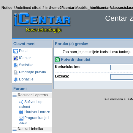
Notice
: Undefined offset: 2 in
/home2/icentarb/public_html/icentar/classes/cla
Centar 
Glavni meni
Poruka (e) greske:
Portal
Zao nam je, ne smijete koristiti ovu funkciju.
iCentar
Potvrdi identitet
Statistike
Korisnicko ime:
Procitajte pravila
Lozinka:
Donacije
Forumi
Racunari i oprema
Sva vremena su GMT
Softver i op.
sistemi
Hardver i mreze
Programiranje i
baze
Nauka i tehnika