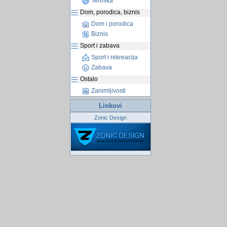
Tehnika
Dom, porodica, biznis
Dom i porodica
Biznis
Sport i zabava
Sport i rekreacija
Zabava
Ostalo
Zanimljivosti
Linkovi
Zonic Design