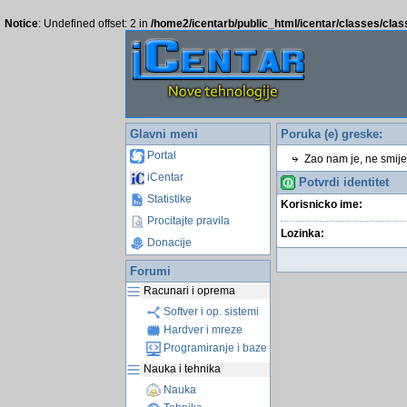
Notice
: Undefined offset: 2 in
/home2/icentarb/public_html/icentar/classes/cla
Glavni meni
Poruka (e) greske:
Portal
Zao nam je, ne smijete
iCentar
Potvrdi identitet
Statistike
Korisnicko ime:
Procitajte pravila
Lozinka:
Donacije
Forumi
Racunari i oprema
Softver i op. sistemi
Hardver i mreze
Programiranje i baze
Nauka i tehnika
Nauka