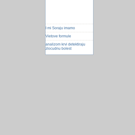
I mi Soraju imamo
Vietove formule
analizom krvi detektiraju
zlocudnu bolest
zabranjene rijeci
Robot koji oponaÅ¡a kretnje
crva
Sedam godina u Knjizi
rekorda
DrÅ¾ao robove
Cijene ljetovanja u Hrvatskoj
ove godine
Office 365 paket
ADO I DAO Konekcija
Rasprave i nejasnoce na
temu Access SQL.