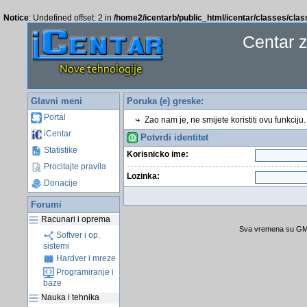
Notice
: Undefined offset: 2 in
/home2/icentarb/public_html/icentar/classes/cla
Centar 
Glavni meni
Poruka (e) greske:
Portal
Zao nam je, ne smijete koristiti ovu funkciju.
iCentar
Potvrdi identitet
Statistike
Korisnicko ime:
Procitajte pravila
Lozinka:
Donacije
Forumi
Racunari i oprema
Sva vremena su GMT
Softver i op.
sistemi
Hardver i mreze
Programiranje i
baze
Nauka i tehnika