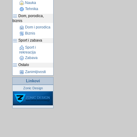
Nauka
Tehnika
Dom, porodica,
biznis
Dom i porodica
Biznis
Sport i zabava
Sport i
rekreacija
Zabava
Ostalo
Zanimljivosti
Linkovi
Zonic Design