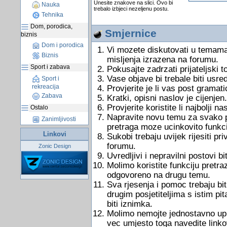
Unesite znakove na slici. Ovo bi
Nauka
trebalo izbjeci nezeljenu postu.
Tehnika
Dom, porodica,
Smjernice
biznis
Dom i porodica
Vi mozete diskutovati u temama
Biznis
misljenja izrazena na forumu.
Sport i zabava
Pokusajte zadrzati prijateljski 
Vase objave bi trebale biti usre
Sport i
rekreacija
Provjerite je li vas post gramati
Zabava
Kratki, opisni naslov je cijenjen.
Provjerite koristite li najbolji 
Ostalo
Napravite novu temu za svako pi
Zanimljivosti
pretraga moze ucinkovito funkci
Linkovi
Sukobi trebaju uvijek rijesiti 
forumu.
Zonic Design
Uvredljivi i nepravilni postovi bit
Molimo koristite funkciju pretraz
odgovoreno na drugu temu.
Sva rjesenja i pomoc trebaju bit
drugim posjetiteljima s istim pi
biti iznimka.
Molimo nemojte jednostavno uputi
vec umjesto toga navedite link