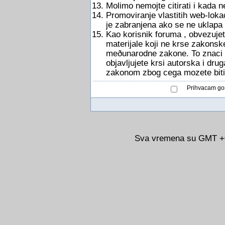
Molimo nemojte citirati i kada 
Promoviranje vlastitih web-lokac
je zabranjena ako se ne uklapa
Kao korisnik foruma , obvezujete
materijale koji ne krse zakonsk
meðunarodne zakone. To znaci d
objavljujete krsi autorska i dru
zakonom zbog cega mozete biti
Prihvacam gor
Sva vremena su GMT +02