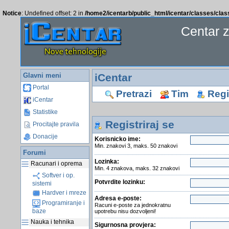
Notice
: Undefined offset: 2 in
/home2/icentarb/public_html/icentar/classes/cla
Centar 
Glavni meni
iCentar
Portal
Pretrazi
Tim
Regis
iCentar
Statistike
Registriraj se
Procitajte pravila
Donacije
Korisnicko ime:
Min. znakovi 3, maks. 50 znakovi
Forumi
Lozinka:
Racunari i oprema
Min. 4 znakova, maks. 32 znakovi
Softver i op.
Potvrdite lozinku:
sistemi
Hardver i mreze
Adresa e-poste:
Programiranje i
Racuni e-poste za jednokratnu
baze
upotrebu nisu dozvoljeni!
Nauka i tehnika
Sigurnosna provjera: