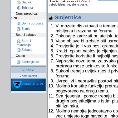
Unesite znakove na slici. Ovo bi
Nauka
trebalo izbjeci nezeljenu postu.
Tehnika
Dom, porodica,
Smjernice
biznis
Dom i porodica
Vi mozete diskutovati u temama
Biznis
misljenja izrazena na forumu.
Sport i zabava
Pokusajte zadrzati prijateljski 
Vase objave bi trebale biti usre
Sport i
rekreacija
Provjerite je li vas post gramati
Zabava
Kratki, opisni naslov je cijenjen.
Provjerite koristite li najbolji 
Ostalo
Napravite novu temu za svako pi
Zanimljivosti
pretraga moze ucinkovito funkci
Linkovi
Sukobi trebaju uvijek rijesiti 
forumu.
Zonic Design
Uvredljivi i nepravilni postovi bit
Molimo koristite funkciju pretraz
odgovoreno na drugu temu.
Sva rjesenja i pomoc trebaju bit
drugim posjetiteljima s istim pi
biti iznimka.
Molimo nemojte jednostavno uputi
vec umjesto toga navedite link