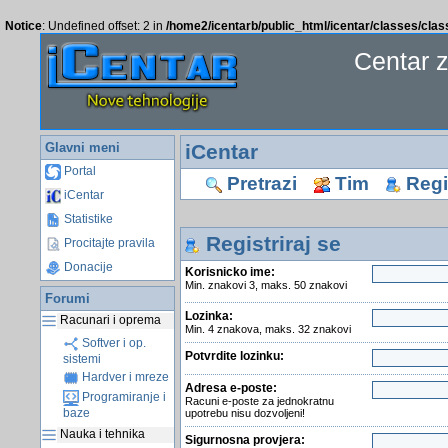
Notice
: Undefined offset: 2 in
/home2/icentarb/public_html/icentar/classes/cla
Centar 
Glavni meni
iCentar
Portal
Pretrazi
Tim
Regis
iCentar
Statistike
Registriraj se
Procitajte pravila
Donacije
Korisnicko ime:
Min. znakovi 3, maks. 50 znakovi
Forumi
Lozinka:
Racunari i oprema
Min. 4 znakova, maks. 32 znakovi
Softver i op.
Potvrdite lozinku:
sistemi
Hardver i mreze
Adresa e-poste:
Programiranje i
Racuni e-poste za jednokratnu
baze
upotrebu nisu dozvoljeni!
Nauka i tehnika
Sigurnosna provjera: