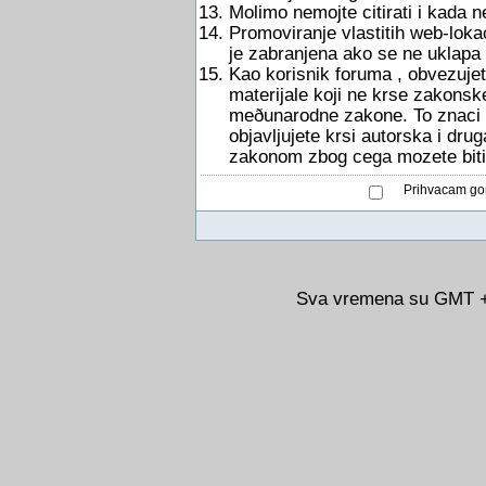
Molimo nemojte citirati i kada 
Promoviranje vlastitih web-lokac
je zabranjena ako se ne uklapa
Kao korisnik foruma , obvezujete
materijale koji ne krse zakonsk
meðunarodne zakone. To znaci d
objavljujete krsi autorska i dru
zakonom zbog cega mozete biti
Prihvacam gor
Sva vremena su GMT +0