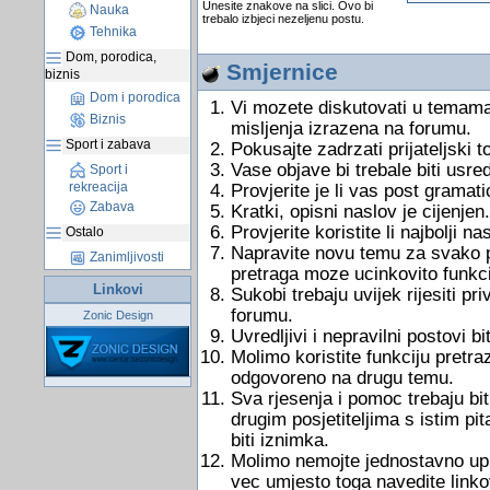
Unesite znakove na slici. Ovo bi
Nauka
trebalo izbjeci nezeljenu postu.
Tehnika
Dom, porodica,
Smjernice
biznis
Dom i porodica
Vi mozete diskutovati u temama
Biznis
misljenja izrazena na forumu.
Sport i zabava
Pokusajte zadrzati prijateljski 
Vase objave bi trebale biti usre
Sport i
rekreacija
Provjerite je li vas post gramati
Zabava
Kratki, opisni naslov je cijenjen.
Provjerite koristite li najbolji 
Ostalo
Napravite novu temu za svako pi
Zanimljivosti
pretraga moze ucinkovito funkci
Linkovi
Sukobi trebaju uvijek rijesiti 
forumu.
Zonic Design
Uvredljivi i nepravilni postovi bit
Molimo koristite funkciju pretraz
odgovoreno na drugu temu.
Sva rjesenja i pomoc trebaju bit
drugim posjetiteljima s istim pi
biti iznimka.
Molimo nemojte jednostavno uputi
vec umjesto toga navedite link