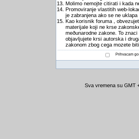
Molimo nemojte citirati i kada 
Promoviranje vlastitih web-lokac
je zabranjena ako se ne uklapa
Kao korisnik foruma , obvezujete
materijale koji ne krse zakonsk
meðunarodne zakone. To znaci d
objavljujete krsi autorska i dru
zakonom zbog cega mozete biti
Prihvacam gor
Sva vremena su GMT +0