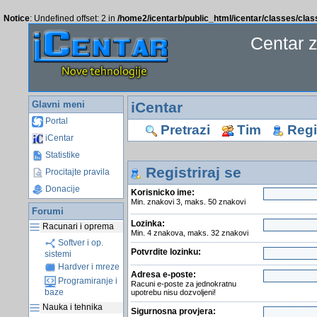
Notice
: Undefined offset: 2 in
/home2/icentarb/public_html/icentar/classes/cla
Centar 
Glavni meni
iCentar
Portal
Pretrazi
Tim
Regis
iCentar
Statistike
Registriraj se
Procitajte pravila
Donacije
Korisnicko ime:
Min. znakovi 3, maks. 50 znakovi
Forumi
Lozinka:
Racunari i oprema
Min. 4 znakova, maks. 32 znakovi
Softver i op.
Potvrdite lozinku:
sistemi
Hardver i mreze
Adresa e-poste:
Programiranje i
Racuni e-poste za jednokratnu
baze
upotrebu nisu dozvoljeni!
Nauka i tehnika
Sigurnosna provjera: