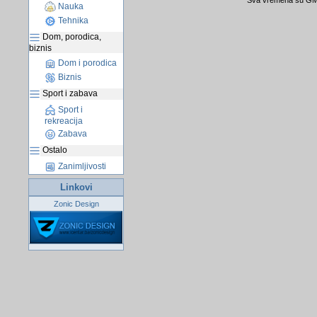
Sva vremena su GMT
Nauka
Tehnika
Dom, porodica,
biznis
Dom i porodica
Biznis
Sport i zabava
Sport i
rekreacija
Zabava
Ostalo
Zanimljivosti
Linkovi
Zonic Design