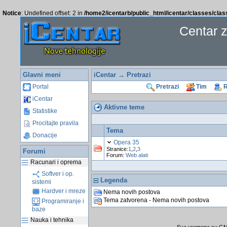
Notice
: Undefined offset: 2 in
/home2/icentarb/public_html/icentar/classes/cla
Centar 
Glavni meni
iCentar
→
Pretrazi
Portal
Pretrazi
Tim
R
iCentar
Aktivne teme
Statistike
Procitajte pravila
Tema
Donacije
Opera 35
Stranice:
1
,
2
,
3
Forumi
Forum:
Web alati
Racunari i oprema
Softver i op.
Legenda
sistemi
Hardver i mreze
Nema novih postova
Tema zatvorena - Nema novih postova
Programiranje i
baze
Nauka i tehnika