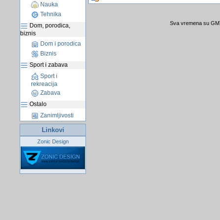
Nauka
Tehnika
Sva vremena su GMT 
Dom, porodica,
biznis
Dom i porodica
Biznis
Sport i zabava
Sport i
rekreacija
Zabava
Ostalo
Zanimljivosti
Linkovi
Zonic Design