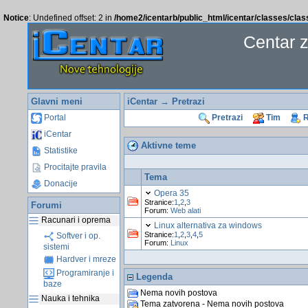
Notice
: Undefined offset: 2 in
/home2/icentarb/public_html/icentar/classes/cla
Centar 
Glavni meni
iCentar
→
Pretrazi
Portal
Pretrazi
Tim
R
iCentar
Aktivne teme
Statistike
Procitajte pravila
Tema
Donacije
Opera 35
Stranice:
1
,
2
,
3
Forumi
Forum:
Web alati
Racunari i oprema
Linux alternativa za windows
Stranice:
1
,
2
,
3
,
4
,
5
Softver i op.
Forum:
Linux
sistemi
Hardver i mreze
Programiranje i
Legenda
baze
Nema novih postova
Nauka i tehnika
Tema zatvorena - Nema novih postova