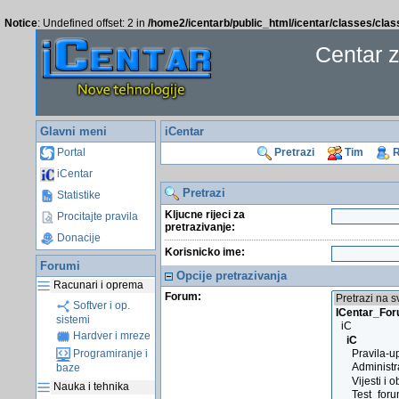
Notice
: Undefined offset: 2 in
/home2/icentarb/public_html/icentar/classes/cla
Centar 
Glavni meni
iCentar
Portal
Pretrazi
Tim
R
iCentar
Pretrazi
Statistike
Kljucne rijeci za
Procitajte pravila
pretrazivanje:
Donacije
Korisnicko ime:
Forumi
Opcije pretrazivanja
Racunari i oprema
Forum:
Softver i op.
sistemi
Hardver i mreze
Programiranje i
baze
Nauka i tehnika