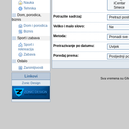
Nauka
Tehnika
Dom, porodica,
Potrazite sadrzaj:
biznis
Dom i porodica
Veliko i malo slovo:
Biznis
Metoda:
Sport i zabava
Sport i
Pretrazivanje po datumu:
rekreacija
Zabava
Poredaj prema:
Ostalo
Zanimljivosti
Linkovi
Sva vremena su GMT
Zonic Design