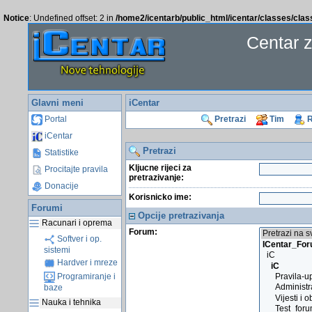
Notice
: Undefined offset: 2 in
/home2/icentarb/public_html/icentar/classes/cla
Centar 
Glavni meni
iCentar
Portal
Pretrazi
Tim
R
iCentar
Pretrazi
Statistike
Kljucne rijeci za
Procitajte pravila
pretrazivanje:
Donacije
Korisnicko ime:
Forumi
Opcije pretrazivanja
Racunari i oprema
Forum:
Softver i op.
sistemi
Hardver i mreze
Programiranje i
baze
Nauka i tehnika