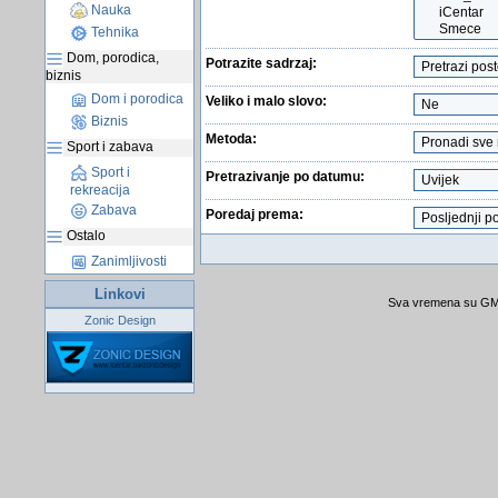
Nauka
Tehnika
Dom, porodica,
Potrazite sadrzaj:
biznis
Dom i porodica
Veliko i malo slovo:
Biznis
Metoda:
Sport i zabava
Sport i
Pretrazivanje po datumu:
rekreacija
Zabava
Poredaj prema:
Ostalo
Zanimljivosti
Linkovi
Sva vremena su GMT
Zonic Design