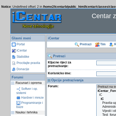
Notice
: Undefined offset: 2 in
/home2/icentarb/public_html/icentar/classes/cla
Centar 
Glavni meni
iCentar
Portal
Pretrazi
Tim
R
iCentar
Pretrazi
Statistike
Kljucne rijeci za
Procitajte pravila
pretrazivanje:
Donacije
Korisnicko ime:
Forumi
Opcije pretrazivanja
Racunari i oprema
Forum:
Softver i op.
sistemi
Hardver i mreze
Programiranje i
baze
Nauka i tehnika