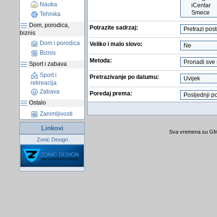
Nauka
Tehnika
Dom, porodica,
Potrazite sadrzaj:
biznis
Dom i porodica
Veliko i malo slovo:
Biznis
Metoda:
Sport i zabava
Sport i
Pretrazivanje po datumu:
rekreacija
Zabava
Poredaj prema:
Ostalo
Zanimljivosti
Linkovi
Sva vremena su GMT
Zonic Design