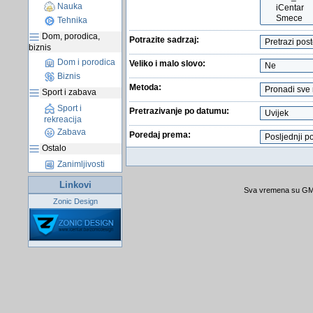
Nauka
Tehnika
Dom, porodica,
Potrazite sadrzaj:
biznis
Dom i porodica
Veliko i malo slovo:
Biznis
Metoda:
Sport i zabava
Sport i
Pretrazivanje po datumu:
rekreacija
Zabava
Poredaj prema:
Ostalo
Zanimljivosti
Linkovi
Sva vremena su GMT
Zonic Design