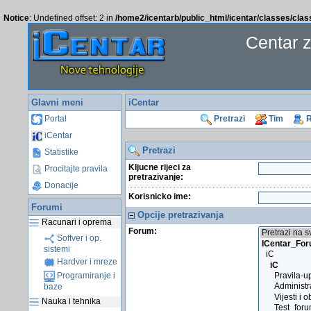
Notice
: Undefined offset: 2 in
/home2/icentarb/public_html/icentar/classes/cla
Centar 
Glavni meni
iCentar
Portal
Pretrazi
Tim
R
iCentar
Pretrazi
Statistike
Kljucne rijeci za
Procitajte pravila
pretrazivanje:
Donacije
Korisnicko ime:
Forumi
Opcije pretrazivanja
Racunari i oprema
Forum:
Softver i op.
sistemi
Hardver i mreze
Programiranje i
baze
Nauka i tehnika