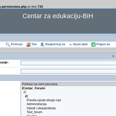
ss.permissions.php
on line
735
Centar za edukaciju-BiH
Pretrazi
Tim
Registriraj se
Vazni alati
Prijavi se
ivanje: