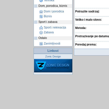
Tehnika
Dom, porodica, biznis
Dom i porodica
Potrazite sadrzaj:
Biznis
Veliko i malo slovo:
Sport i zabava
Sport i rekreacija
Metoda:
Zabava
Pretrazivanje po datumu
Ostalo
Zanimljivosti
Poredaj prema:
Linkovi
Zonic Design