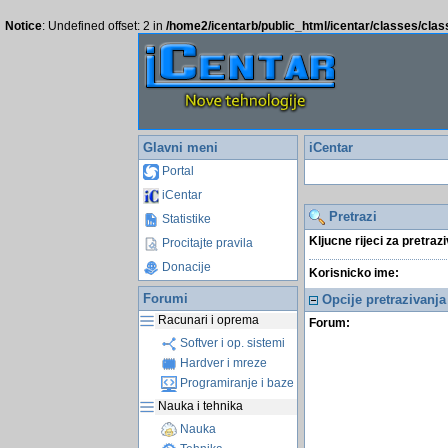
Notice
: Undefined offset: 2 in
/home2/icentarb/public_html/icentar/classes/cla
Glavni meni
iCentar
Portal
iCentar
Pretrazi
Statistike
Kljucne rijeci za pretraz
Procitajte pravila
Donacije
Korisnicko ime:
Forumi
Opcije pretrazivanja
Racunari i oprema
Forum:
Softver i op. sistemi
Hardver i mreze
Programiranje i baze
Nauka i tehnika
Nauka