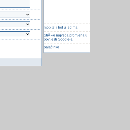
mobitel i bol u ledima
StiÅ¾e najveća promjena u
povijesti Google-a
palačinke
Izlazi aplikacija za
kupovanje odjeće koju vidite
na prolaznicima
Morsko prase (Guinea Pig)
Combo i podforma
whatsapp ponovno citanje
obrisanih poruka
umro pac-mana, zivio pac-
man!
Nikon Coolpix S6600 â€“ za
ljubitelje autoportreta i videa
Program
Najprodavaniji mobiteli svih