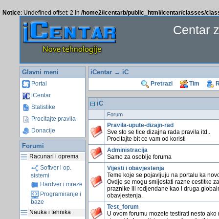
Notice
: Undefined offset: 2 in
/home2/icentarb/public_html/icentar/classes/cla
Centar 
Glavni meni
iCentar
→ iC
Portal
Pretrazi
Tim
R
iCentar
iC
Statistike
Forum
Procitajte pravila
Pravila-upute-dizajn-rad
Donacije
Sve sto se tice dizajna rada pravila itd..
Procitajte bit ce vam od koristi
Forumi
Administracija
Racunari i oprema
Samo za osoblje foruma
Softver i op.
Vijesti i obavjestenja
Teme koje se pojavljuju na portalu ka novo
sistemi
Ovdje se mogu smijestati razne cestitke z
Hardver i mreze
praznike ili rodjendane kao i druga global
Programiranje i
obavjestenja.
baze
Test_forum
Nauka i tehnika
U ovom forumu mozete testirati nesto ako 