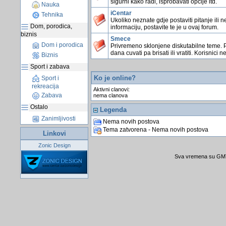
sigurni kako radi, isprobavati opcije itd.
Nauka
iCentar
Tehnika
Ukoliko neznate gdje postaviti pitanje ili n
Dom, porodica,
informaciju, postavite te je u ovaj forum.
biznis
Smece
Dom i porodica
Privremeno sklonjene diskutabilne teme. 
dana cuvati pa brisati ili vratiti. Korisnici n
Biznis
Sport i zabava
Ko je online?
Sport i
rekreacija
Aktivni clanovi:
Zabava
nema clanova
Ostalo
Legenda
Zanimljivosti
Nema novih postova
Tema zatvorena - Nema novih postova
Linkovi
Zonic Design
Sva vremena su GMT 