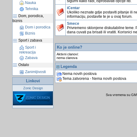
sigurni kako radi, isprobavati opcije itd.
Nauka
iCentar
Tehnika
Ukoliko neznate gdje postaviti pitanje ili n
Dom, porodica,
informaciju, postavite te je u ovaj forum.
biznis
Smece
Dom i porodica
Privremeno sklonjene diskutabilne teme. 
dana cuvati pa brisati ili vratiti. Korisnici n
Biznis
Sport i zabava
Ko je online?
Sport i
rekreacija
Aktivni clanovi:
Zabava
nema clanova
Ostalo
Legenda
Zanimljivosti
Nema novih postova
Tema zatvorena - Nema novih postova
Linkovi
Zonic Design
Sva vremena su GMT 