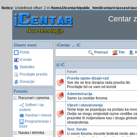
Notice
: Undefined offset: 2 in
/home2/icentarb/public_html/icentar/classes/cla
Centar 
Glavni meni
iCentar
→ iC
Portal
Pretrazi
Tim
R
iCentar
iC
Statistike
Forum
Procitajte pravila
Pravila-upute-dizajn-rad
Donacije
Sve sto se tice dizajna rada pravila itd..
Procitajte bit ce vam od koristi
Forumi
Administracija
Racunari i oprema
Samo za osoblje foruma
Softver i op.
Vijesti i obavjestenja
Teme koje se pojavljuju na portalu ka novo
sistemi
Ovdje se mogu smijestati razne cestitke z
Hardver i mreze
praznike ili rodjendane kao i druga global
Programiranje i
obavjestenja.
baze
Test_forum
Nauka i tehnika
U ovom forumu mozete testirati nesto ako 