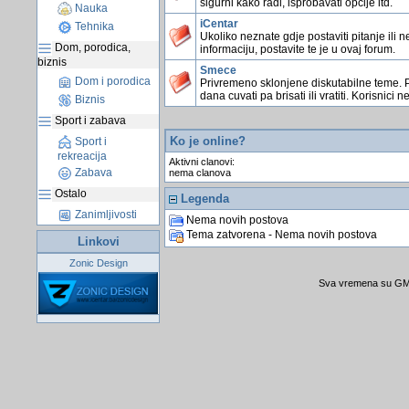
sigurni kako radi, isprobavati opcije itd.
Nauka
iCentar
Tehnika
Ukoliko neznate gdje postaviti pitanje ili n
Dom, porodica,
informaciju, postavite te je u ovaj forum.
biznis
Smece
Dom i porodica
Privremeno sklonjene diskutabilne teme. 
dana cuvati pa brisati ili vratiti. Korisnici n
Biznis
Sport i zabava
Ko je online?
Sport i
rekreacija
Aktivni clanovi:
Zabava
nema clanova
Ostalo
Legenda
Zanimljivosti
Nema novih postova
Tema zatvorena - Nema novih postova
Linkovi
Zonic Design
Sva vremena su GMT