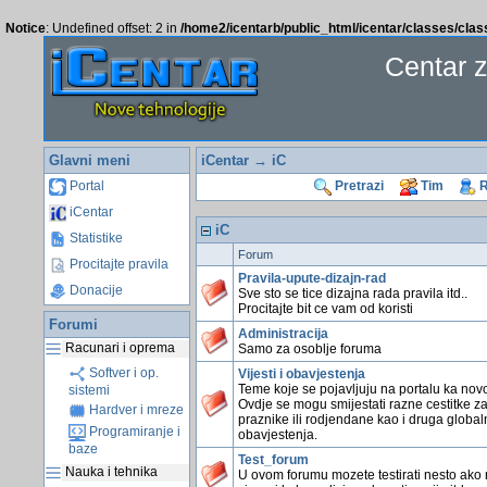
Notice
: Undefined offset: 2 in
/home2/icentarb/public_html/icentar/classes/cla
Centar 
Glavni meni
iCentar
→ iC
Portal
Pretrazi
Tim
R
iCentar
iC
Statistike
Forum
Procitajte pravila
Pravila-upute-dizajn-rad
Donacije
Sve sto se tice dizajna rada pravila itd..
Procitajte bit ce vam od koristi
Forumi
Administracija
Racunari i oprema
Samo za osoblje foruma
Softver i op.
Vijesti i obavjestenja
Teme koje se pojavljuju na portalu ka novo
sistemi
Ovdje se mogu smijestati razne cestitke z
Hardver i mreze
praznike ili rodjendane kao i druga global
Programiranje i
obavjestenja.
baze
Test_forum
Nauka i tehnika
U ovom forumu mozete testirati nesto ako 