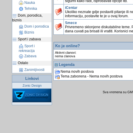
sigurni kako radi, isprobavati opcije itd.
Nauka
iCentar
Tehnika
Ukoliko neznate gdje postaviti pitanje ili n
Dom, porodica,
informaciju, postavite te je u ovaj forum.
biznis
Smece
Dom i porodica
Privremeno sklonjene diskutabilne teme. 
dana cuvati pa brisati ili vratiti. Korisnici n
Biznis
Sport i zabava
Ko je online?
Sport i
rekreacija
Aktivni clanovi:
Zabava
nema clanova
Ostalo
Legenda
Zanimljivosti
Nema novih postova
Tema zatvorena - Nema novih postova
Linkovi
Zonic Design
Sva vremena su GMT 