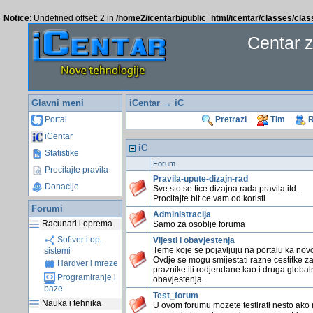
Notice
: Undefined offset: 2 in
/home2/icentarb/public_html/icentar/classes/cla
Centar 
Glavni meni
iCentar
→ iC
Portal
Pretrazi
Tim
R
iCentar
iC
Statistike
Forum
Procitajte pravila
Pravila-upute-dizajn-rad
Donacije
Sve sto se tice dizajna rada pravila itd..
Procitajte bit ce vam od koristi
Forumi
Administracija
Racunari i oprema
Samo za osoblje foruma
Softver i op.
Vijesti i obavjestenja
Teme koje se pojavljuju na portalu ka novo
sistemi
Ovdje se mogu smijestati razne cestitke z
Hardver i mreze
praznike ili rodjendane kao i druga global
Programiranje i
obavjestenja.
baze
Test_forum
Nauka i tehnika
U ovom forumu mozete testirati nesto ako 