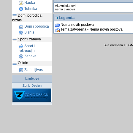
Nauka
Aktivni clanovi:
Tehnika
nema clanova
Dom, porodica,
Legenda
biznis
Nema novih postova
Dom i porodica
Tema zatvorena - Nema novih postova
Biznis
Sport i zabava
Sva vremena su GMT
Sport i
rekreacija
Zabava
Ostalo
Zanimljivosti
Linkovi
Zonic Design