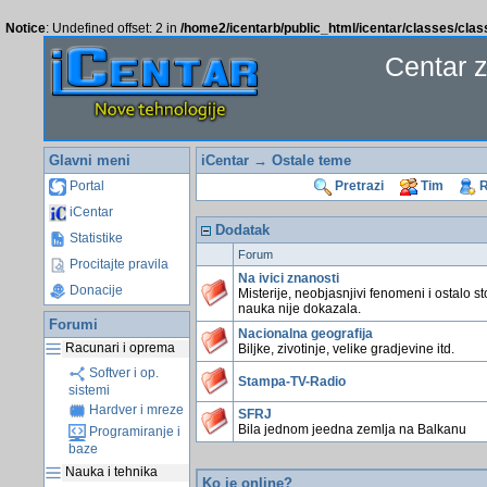
Notice
: Undefined offset: 2 in
/home2/icentarb/public_html/icentar/classes/cla
Centar 
Glavni meni
iCentar
→ Ostale teme
Portal
Pretrazi
Tim
R
iCentar
Dodatak
Statistike
Forum
Procitajte pravila
Na ivici znanosti
Donacije
Misterije, neobjasnjivi fenomeni i ostalo st
nauka nije dokazala.
Forumi
Nacionalna geografija
Racunari i oprema
Biljke, zivotinje, velike gradjevine itd.
Softver i op.
Stampa-TV-Radio
sistemi
Hardver i mreze
SFRJ
Bila jednom jeedna zemlja na Balkanu
Programiranje i
baze
Nauka i tehnika
Ko je online?