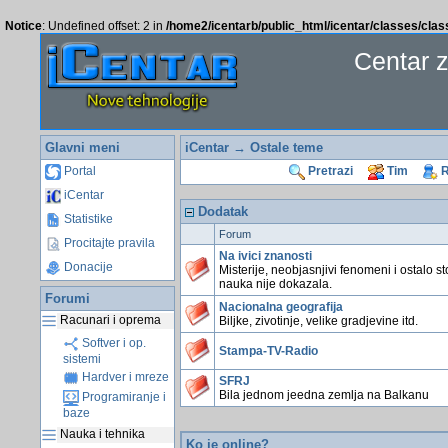
Notice
: Undefined offset: 2 in
/home2/icentarb/public_html/icentar/classes/cla
Centar 
Glavni meni
iCentar
→ Ostale teme
Portal
Pretrazi
Tim
R
iCentar
Dodatak
Statistike
Forum
Procitajte pravila
Na ivici znanosti
Donacije
Misterije, neobjasnjivi fenomeni i ostalo st
nauka nije dokazala.
Forumi
Nacionalna geografija
Racunari i oprema
Biljke, zivotinje, velike gradjevine itd.
Softver i op.
Stampa-TV-Radio
sistemi
Hardver i mreze
SFRJ
Bila jednom jeedna zemlja na Balkanu
Programiranje i
baze
Nauka i tehnika
Ko je online?