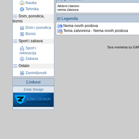
Nauka
Aktivni clanovi:
Tehnika
nema clanova
Dom, porodica,
Legenda
biznis
Nema novih postova
Dom i porodica
Tema zatvorena - Nema novih postova
Biznis
Sport i zabava
Sva vremena su GMT 
Sport i
rekreacija
Zabava
Ostalo
Zanimljivosti
Linkovi
Zonic Design