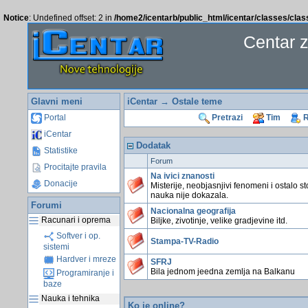
Notice
: Undefined offset: 2 in
/home2/icentarb/public_html/icentar/classes/cla
Centar 
Glavni meni
iCentar
→ Ostale teme
Portal
Pretrazi
Tim
R
iCentar
Dodatak
Statistike
Forum
Procitajte pravila
Na ivici znanosti
Donacije
Misterije, neobjasnjivi fenomeni i ostalo st
nauka nije dokazala.
Forumi
Nacionalna geografija
Racunari i oprema
Biljke, zivotinje, velike gradjevine itd.
Softver i op.
Stampa-TV-Radio
sistemi
Hardver i mreze
SFRJ
Bila jednom jeedna zemlja na Balkanu
Programiranje i
baze
Nauka i tehnika
Ko je online?