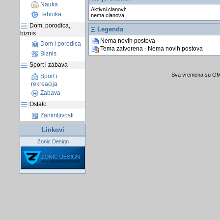
Nauka
Aktivni clanovi:
Tehnika
nema clanova
Dom, porodica,
Legenda
biznis
Nema novih postova
Dom i porodica
Tema zatvorena - Nema novih postova
Biznis
Sport i zabava
Sva vremena su GMT
Sport i
rekreacija
Zabava
Ostalo
Zanimljivosti
Linkovi
Zonic Design