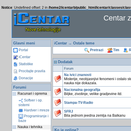
Notice
: Undefined offset: 2 in
/home2/icentarb/public_html/icentar/classes/cla
Centar 
Glavni meni
iCentar
→ Ostale teme
Portal
Pretrazi
Tim
R
iCentar
Dodatak
Statistike
Forum
Procitajte pravila
Na ivici znanosti
Donacije
Misterije, neobjasnjivi fenomeni i ostalo st
nauka nije dokazala.
Forumi
Nacionalna geografija
Racunari i oprema
Biljke, zivotinje, velike gradjevine itd.
Softver i op.
Stampa-TV-Radio
sistemi
Hardver i mreze
SFRJ
Bila jednom jeedna zemlja na Balkanu
Programiranje i
baze
Nauka i tehnika
Ko je online?