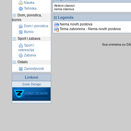
Nauka
Aktivni clanovi:
Tehnika
nema clanova
Dom, porodica,
Legenda
biznis
Nema novih postova
Dom i porodica
Tema zatvorena - Nema novih postova
Biznis
Sport i zabava
Sva vremena su GMT
Sport i
rekreacija
Zabava
Ostalo
Zanimljivosti
Linkovi
Zonic Design