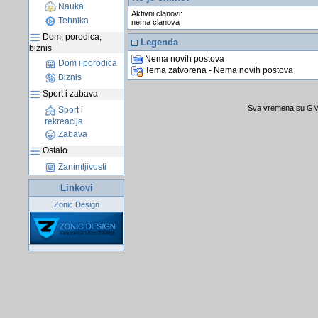
Nauka
Aktivni clanovi:
Tehnika
nema clanova
Dom, porodica,
Legenda
biznis
Nema novih postova
Dom i porodica
Tema zatvorena - Nema novih postova
Biznis
Sport i zabava
Sva vremena su GMT
Sport i
rekreacija
Zabava
Ostalo
Zanimljivosti
Linkovi
Zonic Design