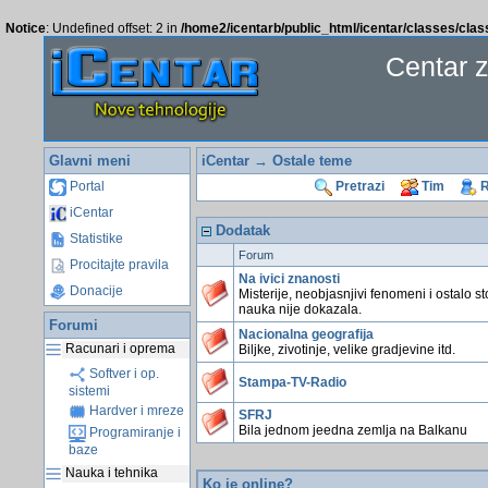
Notice
: Undefined offset: 2 in
/home2/icentarb/public_html/icentar/classes/cla
Centar 
Glavni meni
iCentar
→ Ostale teme
Portal
Pretrazi
Tim
R
iCentar
Dodatak
Statistike
Forum
Procitajte pravila
Na ivici znanosti
Donacije
Misterije, neobjasnjivi fenomeni i ostalo st
nauka nije dokazala.
Forumi
Nacionalna geografija
Racunari i oprema
Biljke, zivotinje, velike gradjevine itd.
Softver i op.
Stampa-TV-Radio
sistemi
Hardver i mreze
SFRJ
Bila jednom jeedna zemlja na Balkanu
Programiranje i
baze
Nauka i tehnika
Ko je online?