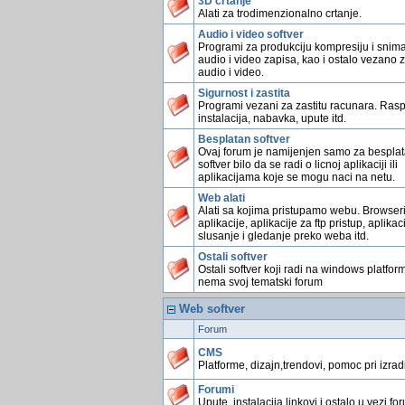
3D crtanje
Alati za trodimenzionalno crtanje.
Audio i video softver
Programi za produkciju kompresiju i snim
audio i video zapisa, kao i ostalo vezano 
audio i video.
Sigurnost i zastita
Programi vezani za zastitu racunara. Rasp
instalacija, nabavka, upute itd.
Besplatan softver
Ovaj forum je namijenjen samo za bespla
softver bilo da se radi o licnoj aplikaciji ili
aplikacijama koje se mogu naci na netu.
Web alati
Alati sa kojima pristupamo webu. Browser
aplikacije, aplikacije za ftp pristup, aplikac
slusanje i gledanje preko weba itd.
Ostali softver
Ostali softver koji radi na windows platform
nema svoj tematski forum
Web softver
Forum
CMS
Platforme, dizajn,trendovi, pomoc pri izradi 
Forumi
Upute, instalacija,linkovi i ostalo u vezi fo