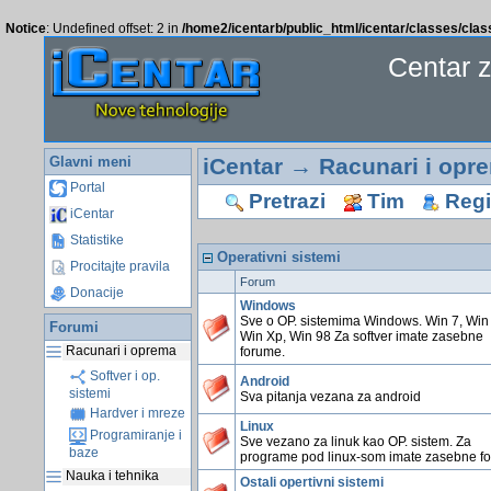
Notice
: Undefined offset: 2 in
/home2/icentarb/public_html/icentar/classes/cla
Centar 
Glavni meni
iCentar
→
Racunari i opr
Portal
Pretrazi
Tim
Regis
iCentar
Statistike
Operativni sistemi
Procitajte pravila
Forum
Donacije
Windows
Sve o OP. sistemima Windows. Win 7, Win 
Forumi
Win Xp, Win 98 Za softver imate zasebne
Racunari i oprema
forume.
Softver i op.
Android
sistemi
Sva pitanja vezana za android
Hardver i mreze
Linux
Programiranje i
Sve vezano za linuk kao OP. sistem. Za
baze
programe pod linux-som imate zasebne f
Nauka i tehnika
Ostali opertivni sistemi