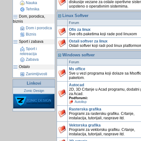
diskusije vezane za ostale opertivne siste
Nauka
uopsteno o operativnim sistemima.
Tehnika
Linux Softver
Dom, porodica,
biznis
Forum
Dom i porodica
Ofis za linux
Sve ofis paketima koji rade pod linuxom
Biznis
Ostali softver za linux
Sport i zabava
Ostali softver koji radi pod linux platformo
Sport i
rekreacija
Windows softver
Zabava
Forum
Ostalo
Ms office
Sve u vezi programa koji dolaze sa Msoffi
Zanimljivosti
paketom.
Linkovi
Autocad
2D, 3D Crtanje u Acad programu, dodatni 
Zonic Design
za Acad.
Podforumi:
Autolisp
Rasterska grafika
Programi za rastersku grafiku. Crtanje,
instalacija, tutorijali, rasprave itd.
Vektorska grafika
Programi za vektorsku grafiku. Crtanje,
instalacija, tutorijali, rasprave itd.