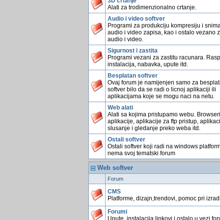
3D crtanje
Alati za trodimenzionalno crtanje.
Audio i video softver
Programi za produkciju kompresiju i snim
audio i video zapisa, kao i ostalo vezano 
audio i video.
Sigurnost i zastita
Programi vezani za zastitu racunara. Rasp
instalacija, nabavka, upute itd.
Besplatan softver
Ovaj forum je namijenjen samo za bespla
softver bilo da se radi o licnoj aplikaciji ili
aplikacijama koje se mogu naci na netu.
Web alati
Alati sa kojima pristupamo webu. Browser
aplikacije, aplikacije za ftp pristup, aplikac
slusanje i gledanje preko weba itd.
Ostali softver
Ostali softver koji radi na windows platform
nema svoj tematski forum
Web softver
Forum
CMS
Platforme, dizajn,trendovi, pomoc pri izradi 
Forumi
Upute, instalacija,linkovi i ostalo u vezi fo