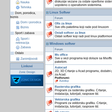
diskusije vezane za ostale opertivne siste
Nauka
uopsteno o operativnim sistemima.
Tehnika
Linux Softver
Dom, porodica,
biznis
Forum
Dom i porodica
Ofis za linux
Sve ofis paketima koji rade pod linuxom
Biznis
Ostali softver za linux
Sport i zabava
Ostali softver koji radi pod linux platformo
Sport i
rekreacija
Windows softver
Zabava
Forum
Ostalo
Ms office
Sve u vezi programa koji dolaze sa Msoffi
Zanimljivosti
paketom.
Linkovi
Autocad
2D, 3D Crtanje u Acad programu, dodatni 
Zonic Design
za Acad.
Podforumi:
Autolisp
Rasterska grafika
Programi za rastersku grafiku. Crtanje,
instalacija, tutorijali, rasprave itd.
Vektorska grafika
Programi za vektorsku grafiku. Crtanje,
instalacija, tutorijali, rasprave itd.