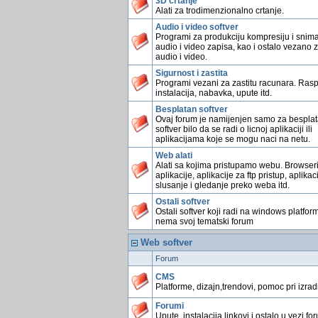
3D crtanje
Alati za trodimenzionalno crtanje.
Audio i video softver
Programi za produkciju kompresiju i snim
audio i video zapisa, kao i ostalo vezano 
audio i video.
Sigurnost i zastita
Programi vezani za zastitu racunara. Rasp
instalacija, nabavka, upute itd.
Besplatan softver
Ovaj forum je namijenjen samo za bespla
softver bilo da se radi o licnoj aplikaciji ili
aplikacijama koje se mogu naci na netu.
Web alati
Alati sa kojima pristupamo webu. Browser
aplikacije, aplikacije za ftp pristup, aplikac
slusanje i gledanje preko weba itd.
Ostali softver
Ostali softver koji radi na windows platform
nema svoj tematski forum
Web softver
Forum
CMS
Platforme, dizajn,trendovi, pomoc pri izradi 
Forumi
Upute, instalacija,linkovi i ostalo u vezi fo