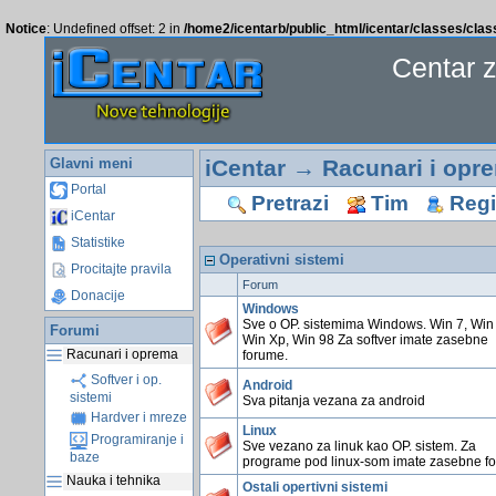
Notice
: Undefined offset: 2 in
/home2/icentarb/public_html/icentar/classes/cla
Centar 
Glavni meni
iCentar
→
Racunari i opr
Portal
Pretrazi
Tim
Regis
iCentar
Statistike
Operativni sistemi
Procitajte pravila
Forum
Donacije
Windows
Sve o OP. sistemima Windows. Win 7, Win 
Forumi
Win Xp, Win 98 Za softver imate zasebne
Racunari i oprema
forume.
Softver i op.
Android
sistemi
Sva pitanja vezana za android
Hardver i mreze
Linux
Programiranje i
Sve vezano za linuk kao OP. sistem. Za
baze
programe pod linux-som imate zasebne f
Nauka i tehnika
Ostali opertivni sistemi