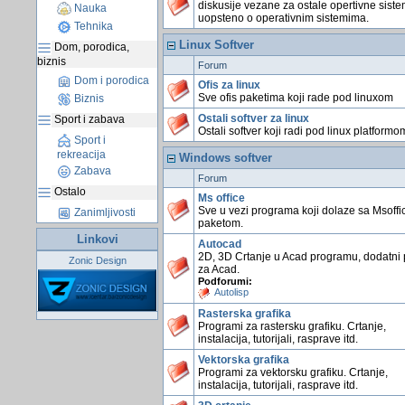
diskusije vezane za ostale opertivne siste
Nauka
uopsteno o operativnim sistemima.
Tehnika
Linux Softver
Dom, porodica,
biznis
Forum
Dom i porodica
Ofis za linux
Sve ofis paketima koji rade pod linuxom
Biznis
Ostali softver za linux
Sport i zabava
Ostali softver koji radi pod linux platformo
Sport i
rekreacija
Windows softver
Zabava
Forum
Ostalo
Ms office
Sve u vezi programa koji dolaze sa Msoffi
Zanimljivosti
paketom.
Linkovi
Autocad
2D, 3D Crtanje u Acad programu, dodatni 
Zonic Design
za Acad.
Podforumi:
Autolisp
Rasterska grafika
Programi za rastersku grafiku. Crtanje,
instalacija, tutorijali, rasprave itd.
Vektorska grafika
Programi za vektorsku grafiku. Crtanje,
instalacija, tutorijali, rasprave itd.