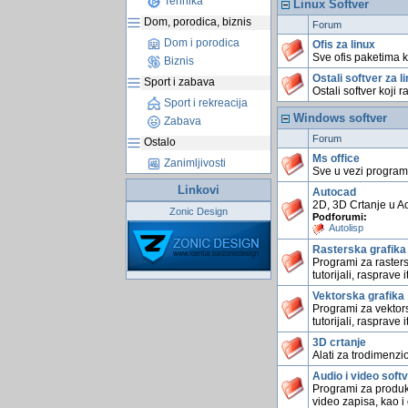
Tehnika
Linux Softver
Dom, porodica, biznis
Forum
Dom i porodica
Ofis za linux
Sve ofis paketima 
Biznis
Ostali softver za l
Sport i zabava
Ostali softver koji 
Sport i rekreacija
Windows softver
Zabava
Forum
Ostalo
Ms office
Zanimljivosti
Sve u vezi program
Linkovi
Autocad
2D, 3D Crtanje u A
Zonic Design
Podforumi:
Autolisp
Rasterska grafika
Programi za rastersk
tutorijali, rasprave i
Vektorska grafika
Programi za vektorsk
tutorijali, rasprave i
3D crtanje
Alati za trodimenzi
Audio i video soft
Programi za produk
video zapisa, kao i