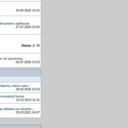
Primjeri za pocetnike
Kako smanjiti vrijeme query
24.06.2026 10:22
upita
Fedora 20
besplatne aplikacije
27.07.2026 13:55
Microsoftova vizija
budućnosti
Progress bar
Danas
,8: 39
Teheran razmatra naftni
embargo Evropi
se od spremista
Nestali podaci
03.07.2026 13:23
Recnik Wi-Fi termina
Pregled stanja
klijente, radne sate...
29.03.2026 23:13
nkcionalniji forum
13.12.2013 11:41
a reklama na vlastite...
25.03.2021 14:07