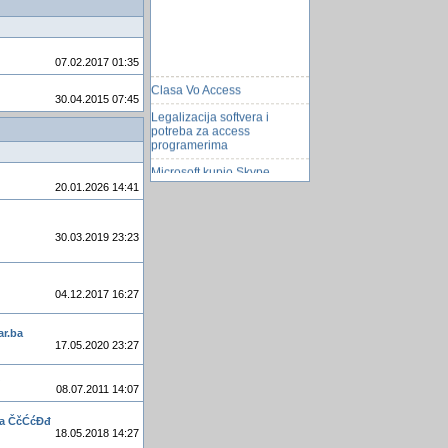
07.02.2017 01:35
Clasa Vo Access
30.04.2015 07:45
Legalizacija softvera i
potreba za access
programerima
Microsoft kupio Skype
20.01.2026 14:41
Gibanica
Popis svih vezbi u teretani
30.03.2019 23:23
NajviÅ¡i TV toranj na svijetu
Autobus koji ide 250 na sat!
04.12.2017 16:27
'VraÅ¾je oko' na nebu iznad
Ekvadora
ar.ba
Kada ce ponovo biti
17.05.2020 23:27
jugoslavija
MYSQupit za polja u koloni
08.07.2011 14:07
imaju imena drugih tabli
ma ČčĆćĐđ
Posao u Njemackoj
18.05.2018 14:27