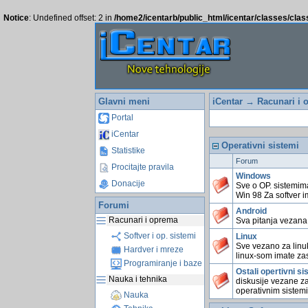
Notice
: Undefined offset: 2 in
/home2/icentarb/public_html/icentar/classes/cla
Glavni meni
iCentar
→
Racunari i 
Portal
iCentar
Operativni sistemi
Statistike
Forum
Procitajte pravila
Windows
Donacije
Sve o OP. sistemim
Win 98 Za softver 
Forumi
Android
Racunari i oprema
Sva pitanja vezana
Softver i op. sistemi
Linux
Sve vezano za linu
Hardver i mreze
linux-som imate z
Programiranje i baze
Ostali opertivni si
Nauka i tehnika
diskusije vezane za
operativnim sistem
Nauka