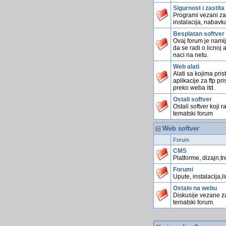
Sigurnost i zastita
Programi vezani za
instalacija, nabavka
Besplatan softver
Ovaj forum je namij
da se radi o licnoj 
naci na netu.
Web alati
Alati sa kojima pri
aplikacije za ftp pr
preko weba itd.
Ostali softver
Ostali softver koji
tematski forum
Web softver
Forum
CMS
Platforme, dizajn,tr
Forumi
Upute, instalacija,l
Ostalo na webu
Diskusije vezane z
tematski forum.