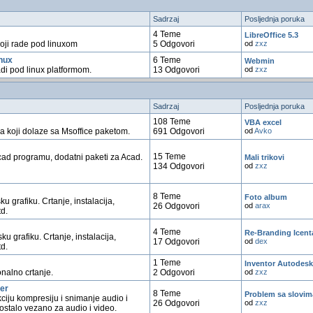
Sadrzaj
Posljednja poruka
4 Teme
LibreOffice 5.3
koji rade pod linuxom
5 Odgovori
od
zxz
inux
6 Teme
Webmin
radi pod linux platformom.
13 Odgovori
od
zxz
Sadrzaj
Posljednja poruka
108 Teme
VBA excel
a koji dolaze sa Msoffice paketom.
691 Odgovori
od
Avko
15 Teme
cad programu, dodatni paketi za Acad.
Mali trikovi
134 Odgovori
od
zxz
8 Teme
Foto album
u grafiku. Crtanje, instalacija,
26 Odgovori
od
arax
td.
4 Teme
Re-Branding Icent
u grafiku. Crtanje, instalacija,
17 Odgovori
od
dex
td.
1 Teme
Inventor Autodesk
onalno crtanje.
2 Odgovori
od
zxz
ver
8 Teme
Problem sa slovi
ciju kompresiju i snimanje audio i
26 Odgovori
od
zxz
 ostalo vezano za audio i video.