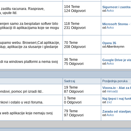
104 Teme
Sigurnost i zastita
 zastitu racunara. Rasprave,
124 Odgovori
od
Avko
, upute itd.
enjen samo za besplatan softver bilo
118 Teme
Microsoft Storea - 
aplikaciji ili aplikacijama koje se mogu
231 Odgovori
od
Avko
stupamo webu. Browseri,Cat aplikacije,
70 Teme
Opera 35
istup, aplikacije za slusanje i gledanje
208 Odgovori
od Albertkeymn
36 Teme
Google Drive je vi
 radi na windows platformi a nema svoj
75 Odgovori
od
Avko
Sadrzaj
Posljednja poruka
19 Teme
Vixora.io - Alat za 
endovi, pomoc pri izradi itd..
87 Odgovori
od
mirsadz
1 Teme
Naj ljepsi i naj fu
inkovi i ostalo u vezi foruma.
0 Odgovori
od
zxz
79 Teme
Zarada od stavljanj
a web aplikacije koje nemaju svoj
97 Odgovori
od
Avko