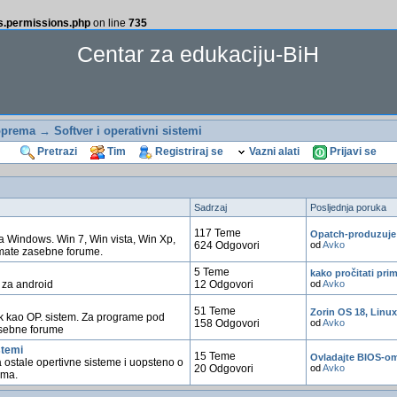
ss.permissions.php
on line
735
Centar za edukaciju-BiH
oprema
→ Softver i operativni sistemi
Pretrazi
Tim
Registriraj se
Vazni alati
Prijavi se
Sadrzaj
Posljednja poruka
117 Teme
Opatch-produzuje
a Windows. Win 7, Win vista, Win Xp,
624 Odgovori
od
Avko
imate zasebne forume.
5 Teme
kako pročitati pri
 za android
12 Odgovori
od
Avko
51 Teme
Zorin OS 18, Linu
k kao OP. sistem. Za programe pod
158 Odgovori
od
Avko
asebne forume
stemi
15 Teme
Ovladajte BIOS-om:
 ostale opertivne sisteme i uopsteno o
20 Odgovori
od
Avko
ima.