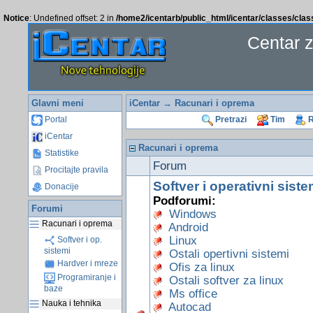
Notice
: Undefined offset: 2 in
/home2/icentarb/public_html/icentar/classes/cla
Centar 
Glavni meni
iCentar
→ Racunari i oprema
Portal
Pretrazi
Tim
R
iCentar
Racunari i oprema
Statistike
Forum
Procitajte pravila
Softver i operativni siste
Donacije
Podforumi:
Forumi
Windows
Racunari i oprema
Android
Linux
Softver i op.
sistemi
Ostali opertivni sistemi
Hardver i mreze
Ofis za linux
Programiranje i
Ostali softver za linux
baze
Ms office
Nauka i tehnika
Autocad