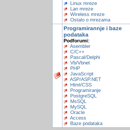
Linux mreze
Lan mreze
Wireless mreze
Ostalo o mrezama
Programirannje i baze
podataka
Podforumi:
Asembler
C/C++
Pascal/Delphi
Vb/Vbnet
PHP
JavaScript
ASP/ASP.NET
Html/CSS
Programiranje
PostgreSQL
MsSQL
MySQL
Oracle
Access
Baze podataka