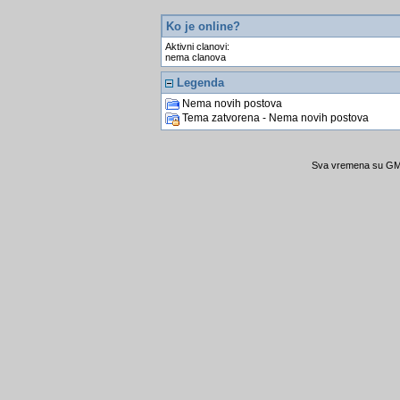
Ko je online?
Aktivni clanovi:
nema clanova
Legenda
Nema novih postova
Tema zatvorena - Nema novih postova
Sva vremena su GMT