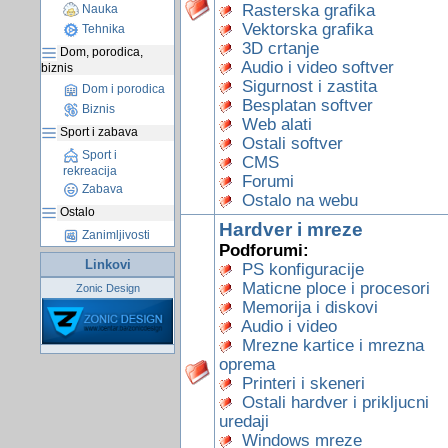
Rasterska grafika
Nauka
Vektorska grafika
Tehnika
3D crtanje
Dom, porodica,
Audio i video softver
biznis
Sigurnost i zastita
Dom i porodica
Besplatan softver
Biznis
Web alati
Sport i zabava
Ostali softver
Sport i
CMS
rekreacija
Forumi
Zabava
Ostalo na webu
Ostalo
Hardver i mreze
Zanimljivosti
Podforumi:
Linkovi
PS konfiguracije
Maticne ploce i procesori
Zonic Design
Memorija i diskovi
Audio i video
Mrezne kartice i mrezna
oprema
Printeri i skeneri
Ostali hardver i prikljucni
uredaji
Windows mreze