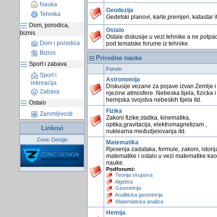
Nauka
Geodezija
Tehnika
Gedetski planovi, karte,premjeri, katastar i
Dom, porodica,
Ostalo
biznis
Ostale diskusije u vezi tehnike a ne potpa
Dom i porodica
pod tematske forume iz tehnike.
Biznis
Prirodne nauke
Sport i zabava
Forum
Sport i
Astronomija
rekreacija
Diskusije vezane za pojave izvan Zemlje i
Zabava
njezine atmosfere. Nebeska tijela, fizicka i
hemijska svojstva nebeskih tijela itd.
Ostalo
Fizika
Zanimljivosti
Zakoni fizike,statika, kinematika,
optika,gravitacija, elektromagnetizam ,
Linkovi
nuklearna međudjelovanja itd.
Zonic Design
Matematika
Rjesenja zadataka, formule, zakoni, istorij
matematike i ostalo u vezi matematike kao
nauke.
Podforumi:
Teorija skupova
Algebra
Geometrija
Analiticka geometrija
Matematicka analiza
Hemija