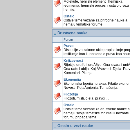
Molekule, henijski elementi, hemijska
jedinjenja, hemijski procesi i ostalo u vezi
hemije.
Ostalo
Ostale teme vezane za prirodne nauke a
nemaju tematske forume.
Drustvene nauke
Forum
Pravo
Diskusije za zakone akte propise koje pro
institucije kao i uopsteno o pravu kao nauc
Knjizevnost
Riječ je oruđe i oruÅ¾je. Ona stvara i uniÅ
Ona rađe i ubija. KnjiÅ¾evnici. Djela. Prav
Komentari. Pitanja.
Ekonomija
Ekonomska teorija i praksa. Pitajte ekonom
Novosti. PojaÅ¡njenja. Tumačenja.
Filozofija
Filozofi, misli, djela, pravci ....
Ostalo
Ostale teme vezane za drustvene nauke a
nemaju svoje tematske forume ili neznate
forumu pripada tema.
Ostalo u vezi nauke