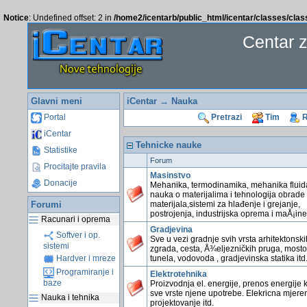
Notice
: Undefined offset: 2 in
/home2/icentarb/public_html/icentar/classes/cla
Centar 
Glavni meni
iCentar
→ Nauka
Portal
Pretrazi
Tim
R
iCentar
Tehnicke nauke
Statistike
Forum
Procitajte pravila
Masinstvo
Donacije
Mehanika, termodinamika, mehanika fluid
nauka o materijalima i tehnologija obrade
Forumi
materijala,sistemi za hlađenje i grejanje,
postrojenja, industrijska oprema i maÅ¡ine 
Racunari i oprema
Gradjevina
Softver i op.
Sve u vezi gradnje svih vrsta arhitektonski
sistemi
zgrada, cesta, Å¾eljezničkih pruga, mosto
tunela, vodovoda , gradjevinska statika itd
Hardver i mreze
Programiranje i
Elektrotehnika
baze
Proizvodnja el. energije, prenos energije k
sve vrste njene upotrebe. Elekricna mjeren
Nauka i tehnika
projektovanje itd.