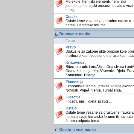
Molekule, henijski elementi, hemijska
jedinjenja, hemijski procesi i ostalo u vezi
hemije.
Ostalo
Ostale teme vezane za prirodne nauke a
nemaju tematske forume.
Drustvene nauke
Forum
Pravo
Diskusije za zakone akte propise koje pro
institucije kao i uopsteno o pravu kao nauc
Knjizevnost
Riječ je oruđe i oruÅ¾je. Ona stvara i uniÅ
Ona rađe i ubija. KnjiÅ¾evnici. Djela. Prav
Komentari. Pitanja.
Ekonomija
Ekonomska teorija i praksa. Pitajte ekonom
Novosti. PojaÅ¡njenja. Tumačenja.
Filozofija
Filozofi, misli, djela, pravci ....
Ostalo
Ostale teme vezane za drustvene nauke a
nemaju svoje tematske forume ili neznate
forumu pripada tema.
Ostalo u vezi nauke