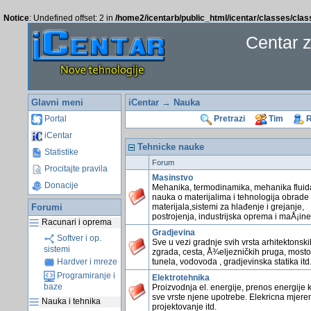
Notice
: Undefined offset: 2 in
/home2/icentarb/public_html/icentar/classes/cla
Centar 
Glavni meni
iCentar
→ Nauka
Portal
Pretrazi
Tim
R
iCentar
Tehnicke nauke
Statistike
Forum
Procitajte pravila
Masinstvo
Donacije
Mehanika, termodinamika, mehanika fluid
nauka o materijalima i tehnologija obrade
Forumi
materijala,sistemi za hlađenje i grejanje,
postrojenja, industrijska oprema i maÅ¡ine 
Racunari i oprema
Gradjevina
Softver i op.
Sve u vezi gradnje svih vrsta arhitektonski
sistemi
zgrada, cesta, Å¾eljezničkih pruga, mosto
tunela, vodovoda , gradjevinska statika itd
Hardver i mreze
Programiranje i
Elektrotehnika
baze
Proizvodnja el. energije, prenos energije k
sve vrste njene upotrebe. Elekricna mjeren
Nauka i tehnika
projektovanje itd.