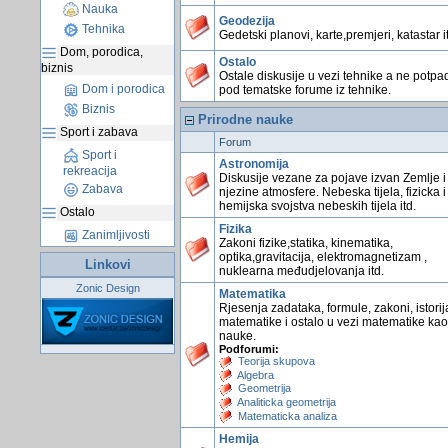
Nauka
Geodezija
Tehnika
Gedetski planovi, karte,premjeri, katastar i
Dom, porodica,
Ostalo
biznis
Ostale diskusije u vezi tehnike a ne potpa
Dom i porodica
pod tematske forume iz tehnike.
Biznis
Prirodne nauke
Sport i zabava
Forum
Sport i
Astronomija
rekreacija
Diskusije vezane za pojave izvan Zemlje i
Zabava
njezine atmosfere. Nebeska tijela, fizicka i
hemijska svojstva nebeskih tijela itd.
Ostalo
Fizika
Zanimljivosti
Zakoni fizike,statika, kinematika,
optika,gravitacija, elektromagnetizam ,
Linkovi
nuklearna međudjelovanja itd.
Zonic Design
Matematika
Rjesenja zadataka, formule, zakoni, istorij
matematike i ostalo u vezi matematike kao
nauke.
Podforumi:
Teorija skupova
Algebra
Geometrija
Analiticka geometrija
Matematicka analiza
Hemija