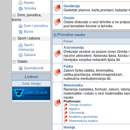
Nauka
Geodezija
Tehnika
Gedetski planovi, karte,premjeri, katastar i
Dom, porodica,
Ostalo
biznis
Ostale diskusije u vezi tehnike a ne potpa
Dom i porodica
pod tematske forume iz tehnike.
Biznis
Prirodne nauke
Sport i zabava
Forum
Sport i
Astronomija
rekreacija
Diskusije vezane za pojave izvan Zemlje i
Zabava
njezine atmosfere. Nebeska tijela, fizicka i
hemijska svojstva nebeskih tijela itd.
Ostalo
Fizika
Zanimljivosti
Zakoni fizike,statika, kinematika,
optika,gravitacija, elektromagnetizam ,
Linkovi
nuklearna međudjelovanja itd.
Zonic Design
Matematika
Rjesenja zadataka, formule, zakoni, istorij
matematike i ostalo u vezi matematike kao
nauke.
Podforumi:
Teorija skupova
Algebra
Geometrija
Analiticka geometrija
Matematicka analiza
Hemija