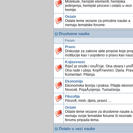
Molekule, henijski elementi, hemijska
jedinjenja, hemijski procesi i ostalo u vezi
hemije.
Ostalo
Ostale teme vezane za prirodne nauke a
nemaju tematske forume.
Drustvene nauke
Forum
Pravo
Diskusije za zakone akte propise koje pro
institucije kao i uopsteno o pravu kao nauc
Knjizevnost
Riječ je oruđe i oruÅ¾je. Ona stvara i uniÅ
Ona rađe i ubija. KnjiÅ¾evnici. Djela. Prav
Komentari. Pitanja.
Ekonomija
Ekonomska teorija i praksa. Pitajte ekonom
Novosti. PojaÅ¡njenja. Tumačenja.
Filozofija
Filozofi, misli, djela, pravci ....
Ostalo
Ostale teme vezane za drustvene nauke a
nemaju svoje tematske forume ili neznate
forumu pripada tema.
Ostalo u vezi nauke