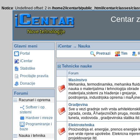
Notice
: Undefined offset: 2 in
/home2/icentarb/public_html/icentar/classes/cla
Centar 
Glavni meni
iCentar
→ Nauka
Portal
Pretrazi
Tim
R
iCentar
Tehnicke nauke
Statistike
Forum
Procitajte pravila
Masinstvo
Donacije
Mehanika, termodinamika, mehanika fluid
nauka o materijalima i tehnologija obrade
Forumi
materijala,sistemi za hlađenje i grejanje,
postrojenja, industrijska oprema i maÅ¡ine 
Racunari i oprema
Gradjevina
Softver i op.
Sve u vezi gradnje svih vrsta arhitektonski
sistemi
zgrada, cesta, Å¾eljezničkih pruga, mosto
tunela, vodovoda , gradjevinska statika itd
Hardver i mreze
Programiranje i
Elektrotehnika
baze
Proizvodnja el. energije, prenos energije k
sve vrste njene upotrebe. Elekricna mjeren
Nauka i tehnika
projektovanje itd.