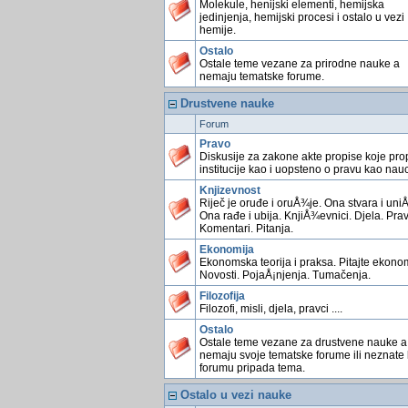
Molekule, henijski elementi, hemijska
jedinjenja, hemijski procesi i ostalo u vezi
hemije.
Ostalo
Ostale teme vezane za prirodne nauke a
nemaju tematske forume.
Drustvene nauke
Forum
Pravo
Diskusije za zakone akte propise koje pro
institucije kao i uopsteno o pravu kao nauc
Knjizevnost
Riječ je oruđe i oruÅ¾je. Ona stvara i uniÅ
Ona rađe i ubija. KnjiÅ¾evnici. Djela. Prav
Komentari. Pitanja.
Ekonomija
Ekonomska teorija i praksa. Pitajte ekonom
Novosti. PojaÅ¡njenja. Tumačenja.
Filozofija
Filozofi, misli, djela, pravci ....
Ostalo
Ostale teme vezane za drustvene nauke a
nemaju svoje tematske forume ili neznate
forumu pripada tema.
Ostalo u vezi nauke