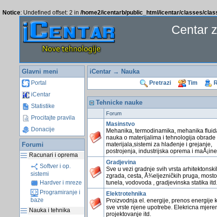
Notice
: Undefined offset: 2 in
/home2/icentarb/public_html/icentar/classes/cla
Centar 
Glavni meni
iCentar
→ Nauka
Portal
Pretrazi
Tim
R
iCentar
Tehnicke nauke
Statistike
Forum
Procitajte pravila
Masinstvo
Donacije
Mehanika, termodinamika, mehanika fluid
nauka o materijalima i tehnologija obrade
Forumi
materijala,sistemi za hlađenje i grejanje,
postrojenja, industrijska oprema i maÅ¡ine 
Racunari i oprema
Gradjevina
Softver i op.
Sve u vezi gradnje svih vrsta arhitektonski
sistemi
zgrada, cesta, Å¾eljezničkih pruga, mosto
tunela, vodovoda , gradjevinska statika itd
Hardver i mreze
Programiranje i
Elektrotehnika
baze
Proizvodnja el. energije, prenos energije k
sve vrste njene upotrebe. Elekricna mjeren
Nauka i tehnika
projektovanje itd.