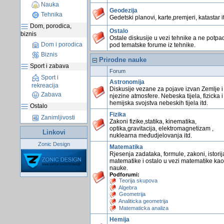
Nauka
Geodezija
Tehnika
Gedetski planovi, karte,premjeri, katastar i
Dom, porodica,
Ostalo
biznis
Ostale diskusije u vezi tehnike a ne potpa
Dom i porodica
pod tematske forume iz tehnike.
Biznis
Prirodne nauke
Sport i zabava
Forum
Sport i
Astronomija
rekreacija
Diskusije vezane za pojave izvan Zemlje i
Zabava
njezine atmosfere. Nebeska tijela, fizicka i
hemijska svojstva nebeskih tijela itd.
Ostalo
Fizika
Zanimljivosti
Zakoni fizike,statika, kinematika,
optika,gravitacija, elektromagnetizam ,
Linkovi
nuklearna međudjelovanja itd.
Zonic Design
Matematika
Rjesenja zadataka, formule, zakoni, istorij
matematike i ostalo u vezi matematike kao
nauke.
Podforumi:
Teorija skupova
Algebra
Geometrija
Analiticka geometrija
Matematicka analiza
Hemija