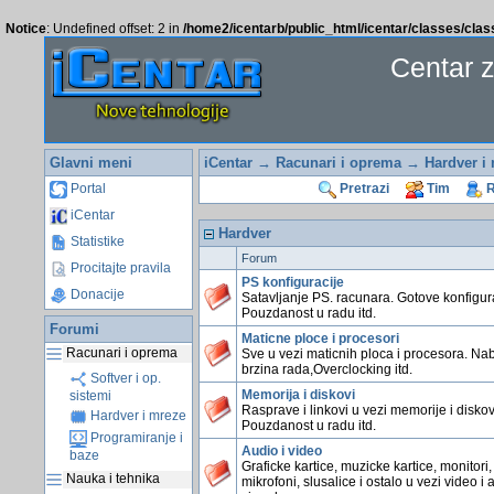
Notice
: Undefined offset: 2 in
/home2/icentarb/public_html/icentar/classes/cla
Centar 
Glavni meni
iCentar
→
Racunari i oprema
→ Hardver i 
Portal
Pretrazi
Tim
R
iCentar
Hardver
Statistike
Forum
Procitajte pravila
PS konfiguracije
Donacije
Satavljanje PS. racunara. Gotove konfigura
Pouzdanost u radu itd.
Forumi
Maticne ploce i procesori
Racunari i oprema
Sve u vezi maticnih ploca i procesora. Na
brzina rada,Overclocking itd.
Softver i op.
Memorija i diskovi
sistemi
Rasprave i linkovi u vezi memorije i diskov
Hardver i mreze
Pouzdanost u radu itd.
Programiranje i
Audio i video
baze
Graficke kartice, muzicke kartice, monitori,
Nauka i tehnika
mikrofoni, slusalice i ostalo u vezi video i 