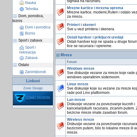
signala na racunaru.
Nauka
Mrezne kartice i mrezna oprema
Tehnika
Mrezne kartice, modemi,Ruteri i ostalo ve
Dom, porodica,
za mrezu.
biznis
Printeri i skeneri
Dom i porodica
Sve u vezi printera i skenera.
Biznis
Ostali hardver i prikljucni uredaji
Sport i zabava
Ostali hardver koji ne spada u druge foru
tice se racunara i opereme.
Sport i
rekreacija
Mreze
Zabava
Forum
Ostalo
Windows mreze
Zanimljivosti
Sve diskusije vezane za mreze koje rade 
windows operatinim sistemoom.
Linkovi
Linux mreze
Zonic Design
Sve diskusije koje su vezane za mreze ko
rade pod Linx platformom.
Lan mreze
Diskusije vezane za povezivanje kucnih i
kancelarijskuih racunara. zicanim putem. 
bezicne mreze imate zaseban forum.
Wireless mreze
Diskusije vezane za povezivanje racunar
bezicnim putem, bilo to lokalne mreze ili 
mreze.