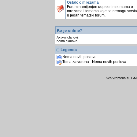
Ostalo o mrezama
Forum namijenjen uopstenim temama o
mrezama i temama koje se nemogu svrstati
u jedan tematski forum.
Ko je online?
Aktivni clanovi:
nema clanova
Legenda
Nema novih postova
Tema zatvorena - Nema novih postova
Sva vremena su GMT 