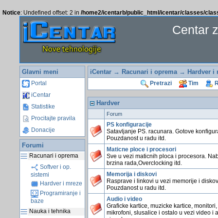
Notice
: Undefined offset: 2 in
/home2/icentarb/public_html/icentar/classes/cla
Centar 
Glavni meni
iCentar
→
Racunari i oprema
→ Hardver i 
Portal
Pretrazi
Tim
R
iCentar
Hardver
Statistike
Forum
Procitajte pravila
PS konfiguracije
Donacije
Satavljanje PS. racunara. Gotove konfigura
Pouzdanost u radu itd.
Forumi
Maticne ploce i procesori
Racunari i oprema
Sve u vezi maticnih ploca i procesora. Na
brzina rada,Overclocking itd.
Softver i op.
Memorija i diskovi
sistemi
Rasprave i linkovi u vezi memorije i diskov
Hardver i mreze
Pouzdanost u radu itd.
Programiranje i
Audio i video
baze
Graficke kartice, muzicke kartice, monitori,
Nauka i tehnika
mikrofoni, slusalice i ostalo u vezi video i 