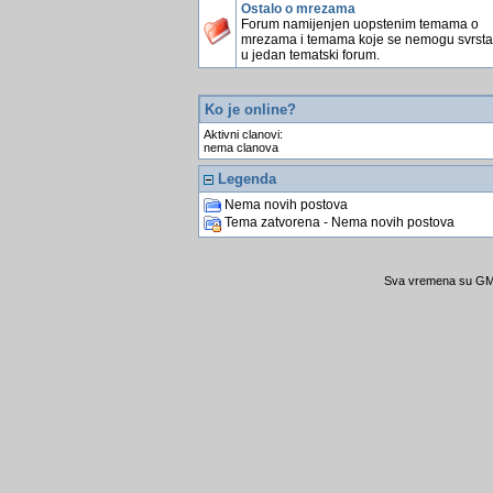
Ostalo o mrezama
Forum namijenjen uopstenim temama o
mrezama i temama koje se nemogu svrstati
u jedan tematski forum.
Ko je online?
Aktivni clanovi:
nema clanova
Legenda
Nema novih postova
Tema zatvorena - Nema novih postova
Sva vremena su GMT