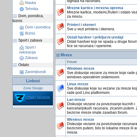
signala na racunaru.
Nauka
Mrezne kartice i mrezna oprema
Tehnika
Mrezne kartice, modemi,Ruteri i ostalo ve
Dom, porodica,
za mrezu.
biznis
Printeri i skeneri
Dom i porodica
Sve u vezi printera i skenera.
Biznis
Ostali hardver i prikljucni uredaji
Sport i zabava
Ostali hardver koji ne spada u druge foru
tice se racunara i opereme.
Sport i
rekreacija
Mreze
Zabava
Forum
Ostalo
Windows mreze
Zanimljivosti
Sve diskusije vezane za mreze koje rade 
windows operatinim sistemoom.
Linkovi
Linux mreze
Zonic Design
Sve diskusije koje su vezane za mreze ko
rade pod Linx platformom.
Lan mreze
Diskusije vezane za povezivanje kucnih i
kancelarijskuih racunara. zicanim putem. 
bezicne mreze imate zaseban forum.
Wireless mreze
Diskusije vezane za povezivanje racunar
bezicnim putem, bilo to lokalne mreze ili 
mreze.