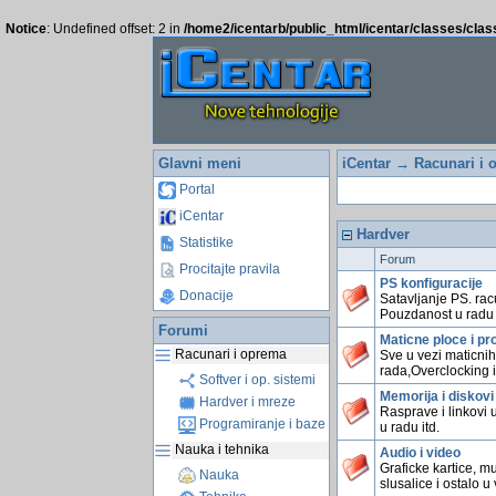
Notice
: Undefined offset: 2 in
/home2/icentarb/public_html/icentar/classes/cla
Glavni meni
iCentar
→
Racunari i 
Portal
iCentar
Hardver
Statistike
Forum
Procitajte pravila
PS konfiguracije
Donacije
Satavljanje PS. rac
Pouzdanost u radu 
Forumi
Maticne ploce i pr
Racunari i oprema
Sve u vezi maticnih
rada,Overclocking i
Softver i op. sistemi
Memorija i diskovi
Hardver i mreze
Rasprave i linkovi 
Programiranje i baze
u radu itd.
Nauka i tehnika
Audio i video
Graficke kartice, mu
Nauka
slusalice i ostalo u