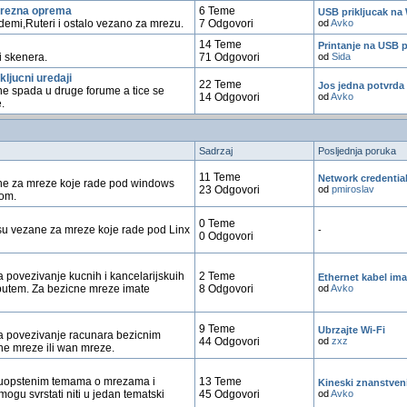
mrezna oprema
6 Teme
USB prikljucak na
demi,Ruteri i ostalo vezano za mrezu.
7 Odgovori
od
Avko
14 Teme
Printanje na USB 
i skenera.
71 Odgovori
od
Sida
kljucni uredaji
22 Teme
Jos jedna potvrda 
 ne spada u druge forume a tice se
14 Odgovori
od
Avko
.
Sadrzaj
Posljednja poruka
11 Teme
Network credentia
ne za mreze koje rade pod windows
23 Odgovori
od
pmiroslav
oom.
0 Teme
 su vezane za mreze koje rade pod Linx
-
0 Odgovori
 povezivanje kucnih i kancelarijskuih
2 Teme
Ethernet kabel ima
putem. Za bezicne mreze imate
8 Odgovori
od
Avko
9 Teme
Ubrzajte Wi-Fi
a povezivanje racunara bezicnim
44 Odgovori
od
zxz
lne mreze ili wan mreze.
uopstenim temama o mrezama i
13 Teme
Kineski znanstvenici
gu svrstati niti u jedan tematski
45 Odgovori
od
Avko