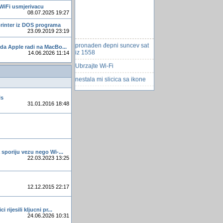
 WiFi usmjerivacu
08.07.2025 19:27
printer iz DOS programa
23.09.2019 23:19
pronaden đepni suncev sat
da Apple radi na MacBo...
iz 1558
14.06.2026 11:14
Ubrzajte Wi-Fi
nestala mi slicica sa ikone
windows 7 problem
ls
hrkanje (snoring)
31.01.2016 18:48
Dalmatinski galeb
Fiskalizacija-Promena na
Fiskalni kasi vo Makedonija
Veza između nuklearki i
 sporiju vezu nego Wi-...
leukemije
22.03.2023 13:25
Informaticki tecajevi u Indiji
Kako razvuci dugme na
12.12.2015 22:17
cijelu celiju table
Dupli unos?
 rijesili kljucni pr...
24.06.2026 10:31
Skameri (schibicari)