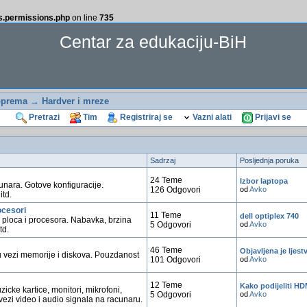
ss.permissions.php
on line
735
Centar za edukaciju-BiH
oprema
→ Hardver i mreze
Pretrazi
Tim
Registriraj se
Vazni alati
Prijavi se
Sadrzaj
Posljednja poruka
24 Teme
Izbor laptopa
unara. Gotove konfiguracije.
126 Odgovori
od
Avko
itd.
ocesori
11 Teme
dell optiplex 740
 ploca i procesora. Nabavka, brzina
5 Odgovori
od
Avko
td.
46 Teme
Objavljena je ljest
u vezi memorije i diskova. Pouzdanost
101 Odgovori
od
Avko
12 Teme
Kako podijeliti HDM
zicke kartice, monitori, mikrofoni,
5 Odgovori
od
Avko
 vezi video i audio signala na racunaru.