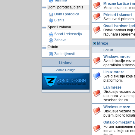
Tehnika
Mrezne kartice i 
Dom, porodica, biznis
Mrezne kartice, mo
Dom i porodica
Printeri i skeneri
Sve u vezi printera 
Biznis
Ostali hardver i pri
Sport i zabava
Ostali hardver koji
Sport i rekreacija
racunara i opereme
Zabava
Mreze
Ostalo
Forum
Zanimljivosti
Windows mreze
Sve diskusije veza
Linkovi
operatinim sistem
Zonic Design
Linux mreze
Sve diskusije koje
platformom.
Lan mreze
Diskusije vezane za
racunara. zicanim 
zaseban forum.
Wireless mreze
Diskusije vezane z
putem, bilo to loka
Ostalo o mrezama
Forum namijenjen 
temama koje se nemo