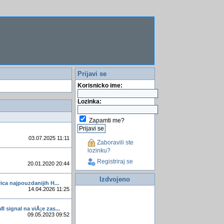
Prijavi se
Korisnicko ime:
Lozinka:
Zapamti me?
03.07.2025 11:11
Zaboravili ste
lozinku?
Registriraj se
20.01.2020 20:44
Izdvojeno
vica najpouzdanijih H...
14.04.2026 11:25
I signal na viÅ¡e zas...
09.05.2023 09:52