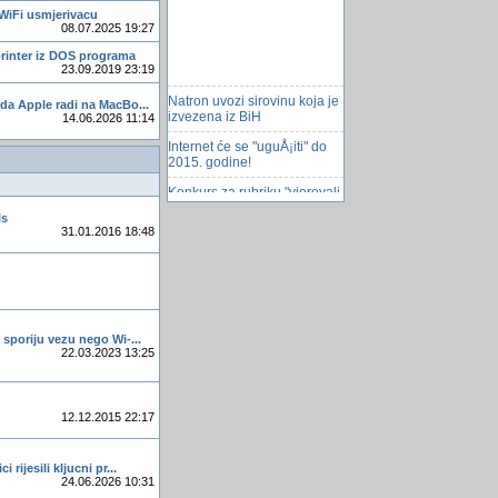
 WiFi usmjerivacu
08.07.2025 19:27
printer iz DOS programa
23.09.2019 23:19
Natron uvozi sirovinu koja je
da Apple radi na MacBo...
izvezena iz BiH
14.06.2026 11:14
Internet će se "uguÅ¡iti" do
2015. godine!
Konkurs za rubriku "vjerovali
ili ne"
ls
Utrke na Å¡tiklama
31.01.2016 18:48
Nova prevara preko Gmaila
Prvi Sarajevo Rock Festival
u julu
Na rubu znanosti - Viktor
 sporiju vezu nego Wi-...
Schauberger
22.03.2023 13:25
Poplave u Vijetnamu
odnijele viÅ¡e od 100
Å¾ivota
12.12.2015 22:17
Upao u saht pa zvao
vatrogasce
 rijesili kljucni pr...
24.06.2026 10:31
U rad puÅ¡ten