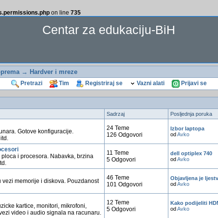
ss.permissions.php
on line
735
Centar za edukaciju-BiH
oprema
→ Hardver i mreze
Pretrazi
Tim
Registriraj se
Vazni alati
Prijavi se
Sadrzaj
Posljednja poruka
24 Teme
Izbor laptopa
unara. Gotove konfiguracije.
126 Odgovori
od
Avko
itd.
ocesori
11 Teme
dell optiplex 740
 ploca i procesora. Nabavka, brzina
5 Odgovori
od
Avko
td.
46 Teme
Objavljena je ljest
u vezi memorije i diskova. Pouzdanost
101 Odgovori
od
Avko
12 Teme
Kako podijeliti HDM
zicke kartice, monitori, mikrofoni,
5 Odgovori
od
Avko
 vezi video i audio signala na racunaru.