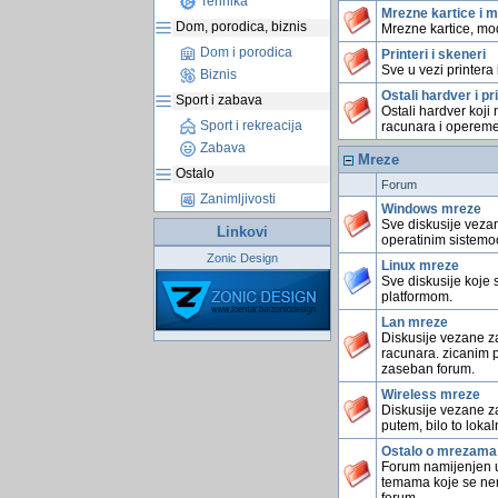
Tehnika
Mrezne kartice i 
Dom, porodica, biznis
Mrezne kartice, mo
Dom i porodica
Printeri i skeneri
Sve u vezi printera 
Biznis
Ostali hardver i pri
Sport i zabava
Ostali hardver koji
Sport i rekreacija
racunara i opereme
Zabava
Mreze
Ostalo
Forum
Zanimljivosti
Windows mreze
Sve diskusije veza
Linkovi
operatinim sistem
Zonic Design
Linux mreze
Sve diskusije koje
platformom.
Lan mreze
Diskusije vezane za
racunara. zicanim 
zaseban forum.
Wireless mreze
Diskusije vezane z
putem, bilo to loka
Ostalo o mrezama
Forum namijenjen 
temama koje se nemo