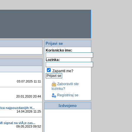
Prijavi se
Korisnicko ime:
Lozinka:
Zapamti me?
03.07.2025 11:11
Zaboravili ste
lozinku?
Registriraj se
20.01.2020 20:44
Izdvojeno
vica najpouzdanijih H...
14.04.2026 11:25
I signal na viÅ¡e zas...
09.05.2023 09:52