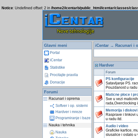
Notice
: Undefined offset: 2 in
/home2/icentarb/public_html/icentar/classes/cla
Glavni meni
iCentar
→
Racunari i 
Portal
iCentar
Hardver
Statistike
Forum
Procitajte pravila
PS konfiguracije
Donacije
Satavljanje PS. rac
Pouzdanost u radu 
Forumi
Maticne ploce i pr
Racunari i oprema
Sve u vezi maticnih
rada,Overclocking i
Softver i op. sistemi
Memorija i diskovi
Hardver i mreze
Rasprave i linkovi 
Programiranje i baze
u radu itd.
Nauka i tehnika
Audio i video
Graficke kartice, mu
Nauka
slusalice i ostalo u