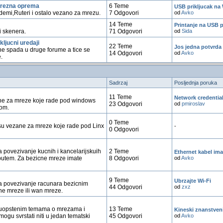
mrezna oprema
6 Teme
USB prikljucak na
demi,Ruteri i ostalo vezano za mrezu.
7 Odgovori
od
Avko
14 Teme
Printanje na USB 
i skenera.
71 Odgovori
od
Sida
kljucni uredaji
22 Teme
Jos jedna potvrda 
 ne spada u druge forume a tice se
14 Odgovori
od
Avko
.
Sadrzaj
Posljednja poruka
11 Teme
Network credentia
ne za mreze koje rade pod windows
23 Odgovori
od
pmiroslav
oom.
0 Teme
 su vezane za mreze koje rade pod Linx
-
0 Odgovori
 povezivanje kucnih i kancelarijskuih
2 Teme
Ethernet kabel ima
putem. Za bezicne mreze imate
8 Odgovori
od
Avko
9 Teme
Ubrzajte Wi-Fi
a povezivanje racunara bezicnim
44 Odgovori
od
zxz
lne mreze ili wan mreze.
uopstenim temama o mrezama i
13 Teme
Kineski znanstvenici
gu svrstati niti u jedan tematski
45 Odgovori
od
Avko