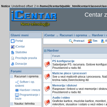
Notice
: Undefined offset: 2 in
/home2/icentarb/public_html/icentar/classes/cla
Centar 
Glavni meni
iCentar
→
Racunari i oprema
→ Hardver i 
Portal
Pretrazi
Tim
R
iCentar
Hardver
Statistike
Forum
Procitajte pravila
PS konfiguracije
Donacije
Satavljanje PS. racunara. Gotove konfigura
Pouzdanost u radu itd.
Forumi
Maticne ploce i procesori
Racunari i oprema
Sve u vezi maticnih ploca i procesora. Na
brzina rada,Overclocking itd.
Softver i op.
Memorija i diskovi
sistemi
Rasprave i linkovi u vezi memorije i diskov
Hardver i mreze
Pouzdanost u radu itd.
Programiranje i
Audio i video
baze
Graficke kartice, muzicke kartice, monitori,
Nauka i tehnika
mikrofoni, slusalice i ostalo u vezi video i 