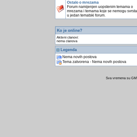
Ostalo o mrezama
Forum namijenjen uopstenim temama o
mrezama i temama koje se nemogu svrstati
u jedan tematski forum.
Ko je online?
Aktivni clanovi:
nema clanova
Legenda
Nema novih postova
Tema zatvorena - Nema novih postova
Sva vremena su GMT 