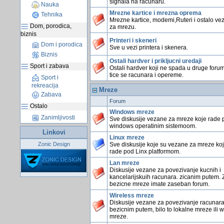
signala na racunaru.
Nauka
Mrezne kartice i mrezna oprema
Tehnika
Mrezne kartice, modemi,Ruteri i ostalo ve
Dom, porodica,
za mrezu.
biznis
Printeri i skeneri
Dom i porodica
Sve u vezi printera i skenera.
Biznis
Ostali hardver i prikljucni uredaji
Sport i zabava
Ostali hardver koji ne spada u druge foru
tice se racunara i opereme.
Sport i
rekreacija
Mreze
Zabava
Forum
Ostalo
Windows mreze
Zanimljivosti
Sve diskusije vezane za mreze koje rade 
windows operatinim sistemoom.
Linkovi
Linux mreze
Zonic Design
Sve diskusije koje su vezane za mreze ko
rade pod Linx platformom.
Lan mreze
Diskusije vezane za povezivanje kucnih i
kancelarijskuih racunara. zicanim putem. 
bezicne mreze imate zaseban forum.
Wireless mreze
Diskusije vezane za povezivanje racunar
bezicnim putem, bilo to lokalne mreze ili 
mreze.