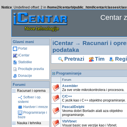
Notice
: Undefined offset: 2 in
/home2/icentarb/public_html/icentar/classes/cla
Centar 
Glavni meni
iCentar
→
Racunari i opr
podataka
Portal
iCentar
Pretrazi
Tim
Regis
Statistike
Procitajte pravila
Programiranje
Donacije
Forum
Forumi
Asembler
Za sve vrste mikrokontrolera i procesora.
Racunari i oprema
C/C++
Softver i op.
C jezik kao i C++ objektno programiranje.
sistemi
Pascal/Delphi
Hardver i mreze
Veoma dobri Borladn alati aza objektno
Programiranje i
programiranje.
baze
Vb/Vbnet
Nauka i tehnika
Visual basic sve verzije kao i Vbnet.