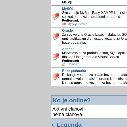
MsSql.
MySQL
Sve verzije MySql , Easy, XAMPP itd. Instal
sql kod, konekcija, problemi u radu itd.
Podforumi:
MySQL Arhiva
Oracle
Za sve verzije Oracle baze, instalacija, S
upiti, aplikativni dio i ostalo vezano za Ora
baze podataka.
Access
MsAccess baza podataka kao, SQL, aplika
dio kao i integrirani dio Visual Basica.
Podforumi:
Ucionica
Baze podataka
Diskusije vezane za ostale baze podataka
nemaju svoje tematske forume kao i diskus
koje su uopsteno vezane za baze podatak
Ko je online?
Aktivni clanovi:
nema clanova
Legenda