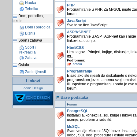
Nauka
PHP
Tehnika
Programiranje u PHP. Za MySQL imate z
forum.
Dom, porodica,
biznis
JavaScript
Sve to se tice JavaScript.
Dom i porodica
ASP/ASP.NET
Biznis
Programiranje u ASP i ASP-net kao i njige 
Sport i zabava
linkovi za ucenje.
Sport i
Html/CSS
Html tagovi. Primjeri, knjige, diskusije, link
rekreacija
itd..
Zabava
Podforumi:
arhiva
Ostalo
Programiranje
Zanimljivosti
E sad ako ste rijesili da diskutujete o nek
programskom jeziku a nema svoj tematski
Linkovi
ili uopsteno o programiranju onda je ovo 
Zonic Design
forum.
Baze podataka
Forum
PostgreSQL
Instalacija, konekcija, sql, knige i inkovi za
ucenje, problemi u radu itd.
MsSQL
Svae verzije Microsof SQL baze. Instalacij
odbc , SQL kod, procedure i ostalo vezano