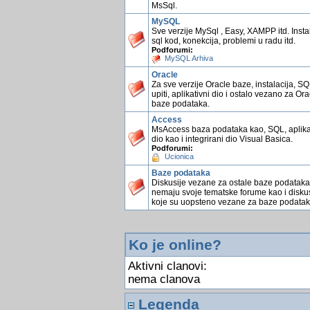
MsSql.
MySQL
Sve verzije MySql , Easy, XAMPP itd. Instal
sql kod, konekcija, problemi u radu itd.
Podforumi:
MySQL Arhiva
Oracle
Za sve verzije Oracle baze, instalacija, S
upiti, aplikativni dio i ostalo vezano za Ora
baze podataka.
Access
MsAccess baza podataka kao, SQL, aplika
dio kao i integrirani dio Visual Basica.
Podforumi:
Ucionica
Baze podataka
Diskusije vezane za ostale baze podataka
nemaju svoje tematske forume kao i diskus
koje su uopsteno vezane za baze podatak
Ko je online?
Aktivni clanovi:
nema clanova
Legenda