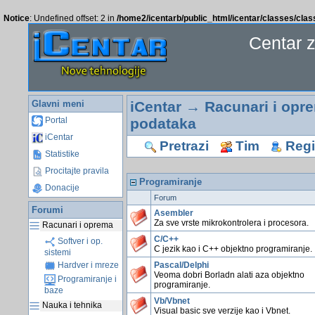
Notice
: Undefined offset: 2 in
/home2/icentarb/public_html/icentar/classes/cla
Centar 
Glavni meni
iCentar
→
Racunari i opr
podataka
Portal
iCentar
Pretrazi
Tim
Regis
Statistike
Procitajte pravila
Programiranje
Donacije
Forum
Forumi
Asembler
Za sve vrste mikrokontrolera i procesora.
Racunari i oprema
C/C++
Softver i op.
C jezik kao i C++ objektno programiranje.
sistemi
Pascal/Delphi
Hardver i mreze
Veoma dobri Borladn alati aza objektno
Programiranje i
programiranje.
baze
Vb/Vbnet
Nauka i tehnika
Visual basic sve verzije kao i Vbnet.