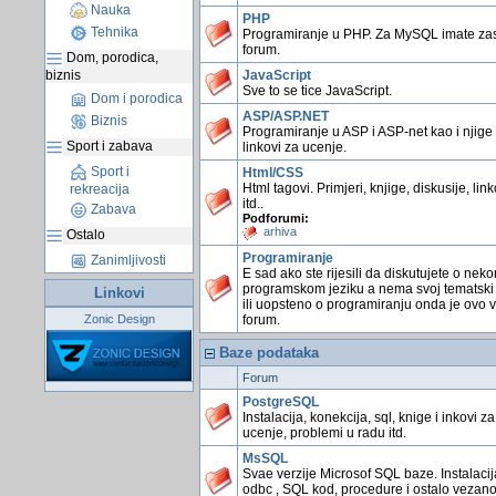
Nauka
PHP
Tehnika
Programiranje u PHP. Za MySQL imate z
forum.
Dom, porodica,
biznis
JavaScript
Sve to se tice JavaScript.
Dom i porodica
ASP/ASP.NET
Biznis
Programiranje u ASP i ASP-net kao i njige 
Sport i zabava
linkovi za ucenje.
Sport i
Html/CSS
Html tagovi. Primjeri, knjige, diskusije, link
rekreacija
itd..
Zabava
Podforumi:
arhiva
Ostalo
Programiranje
Zanimljivosti
E sad ako ste rijesili da diskutujete o nek
programskom jeziku a nema svoj tematski
Linkovi
ili uopsteno o programiranju onda je ovo 
Zonic Design
forum.
Baze podataka
Forum
PostgreSQL
Instalacija, konekcija, sql, knige i inkovi za
ucenje, problemi u radu itd.
MsSQL
Svae verzije Microsof SQL baze. Instalacij
odbc , SQL kod, procedure i ostalo vezano