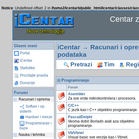
Notice
: Undefined offset: 2 in
/home2/icentarb/public_html/icentar/classes/cla
Centar 
Glavni meni
iCentar
→
Racunari i opr
podataka
Portal
iCentar
Pretrazi
Tim
Regis
Statistike
Procitajte pravila
Programiranje
Donacije
Forum
Forumi
Asembler
Za sve vrste mikrokontrolera i procesora.
Racunari i oprema
C/C++
Softver i op.
C jezik kao i C++ objektno programiranje.
sistemi
Pascal/Delphi
Hardver i mreze
Veoma dobri Borladn alati aza objektno
Programiranje i
programiranje.
baze
Vb/Vbnet
Nauka i tehnika
Visual basic sve verzije kao i Vbnet.