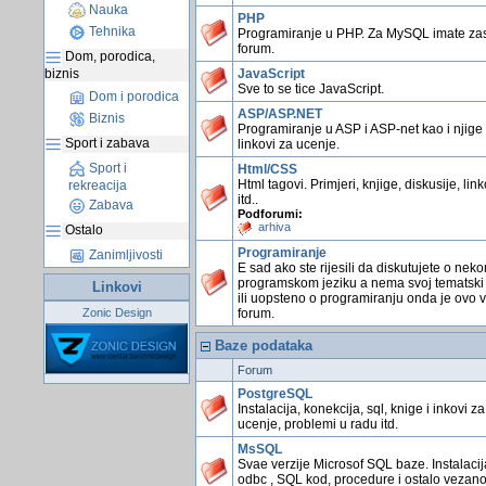
Nauka
PHP
Tehnika
Programiranje u PHP. Za MySQL imate z
forum.
Dom, porodica,
biznis
JavaScript
Sve to se tice JavaScript.
Dom i porodica
ASP/ASP.NET
Biznis
Programiranje u ASP i ASP-net kao i njige 
Sport i zabava
linkovi za ucenje.
Sport i
Html/CSS
Html tagovi. Primjeri, knjige, diskusije, link
rekreacija
itd..
Zabava
Podforumi:
arhiva
Ostalo
Programiranje
Zanimljivosti
E sad ako ste rijesili da diskutujete o nek
programskom jeziku a nema svoj tematski
Linkovi
ili uopsteno o programiranju onda je ovo 
Zonic Design
forum.
Baze podataka
Forum
PostgreSQL
Instalacija, konekcija, sql, knige i inkovi za
ucenje, problemi u radu itd.
MsSQL
Svae verzije Microsof SQL baze. Instalacij
odbc , SQL kod, procedure i ostalo vezano