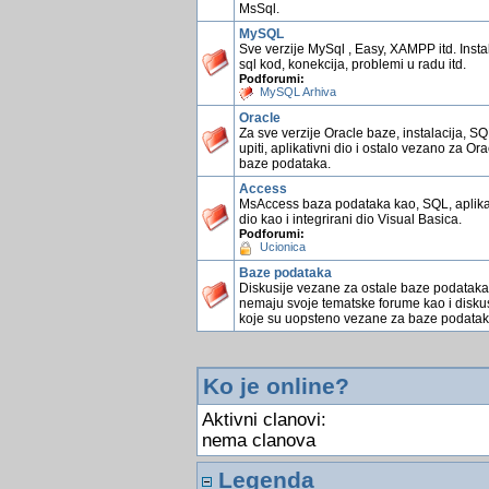
MsSql.
MySQL
Sve verzije MySql , Easy, XAMPP itd. Instal
sql kod, konekcija, problemi u radu itd.
Podforumi:
MySQL Arhiva
Oracle
Za sve verzije Oracle baze, instalacija, S
upiti, aplikativni dio i ostalo vezano za Ora
baze podataka.
Access
MsAccess baza podataka kao, SQL, aplika
dio kao i integrirani dio Visual Basica.
Podforumi:
Ucionica
Baze podataka
Diskusije vezane za ostale baze podataka
nemaju svoje tematske forume kao i diskus
koje su uopsteno vezane za baze podatak
Ko je online?
Aktivni clanovi:
nema clanova
Legenda