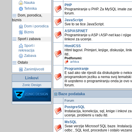
Nauka
PHP
Tehnika
Programiranje u PHP. Za MySQL imate z
forum.
Dom, porodica,
biznis
JavaScript
Sve to se tice JavaScript.
Dom i porodica
ASP/ASP.NET
Biznis
Programiranje u ASP i ASP-net kao i njige 
Sport i zabava
linkovi za ucenje.
Sport i
Html/CSS
Html tagovi. Primjeri, knjige, diskusije, link
rekreacija
itd..
Zabava
Podforumi:
arhiva
Ostalo
Programiranje
Zanimljivosti
E sad ako ste rijesili da diskutujete o nek
programskom jeziku a nema svoj tematski
Linkovi
ili uopsteno o programiranju onda je ovo 
Zonic Design
forum.
Baze podataka
Forum
PostgreSQL
Instalacija, konekcija, sql, knige i inkovi za
ucenje, problemi u radu itd.
MsSQL
Svae verzije Microsof SQL baze. Instalacij
odbc , SQL kod, procedure i ostalo vezano