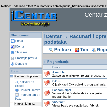
Notice
: Undefined offset: 2 in
/home2/icentarb/public_html/icentar/classes/cla
Centar 
Glavni meni
iCentar
→
Racunari i opr
podataka
Portal
iCentar
Pretrazi
Tim
Regis
Statistike
Procitajte pravila
Programiranje
Donacije
Forum
Forumi
Asembler
Za sve vrste mikrokontrolera i procesora.
Racunari i oprema
C/C++
Softver i op.
C jezik kao i C++ objektno programiranje.
sistemi
Pascal/Delphi
Hardver i mreze
Veoma dobri Borladn alati aza objektno
Programiranje i
programiranje.
baze
Vb/Vbnet
Nauka i tehnika
Visual basic sve verzije kao i Vbnet.