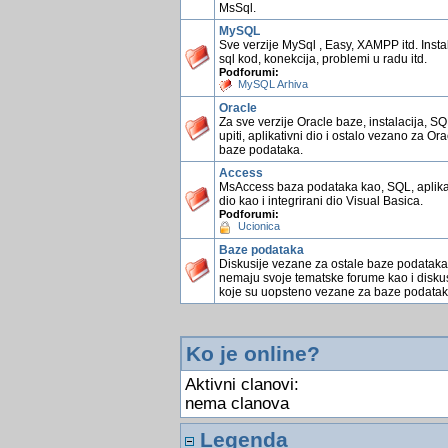
MsSql.
MySQL
Sve verzije MySql , Easy, XAMPP itd. Instal
sql kod, konekcija, problemi u radu itd.
Podforumi:
MySQL Arhiva
Oracle
Za sve verzije Oracle baze, instalacija, S
upiti, aplikativni dio i ostalo vezano za Ora
baze podataka.
Access
MsAccess baza podataka kao, SQL, aplika
dio kao i integrirani dio Visual Basica.
Podforumi:
Ucionica
Baze podataka
Diskusije vezane za ostale baze podataka
nemaju svoje tematske forume kao i diskus
koje su uopsteno vezane za baze podatak
Ko je online?
Aktivni clanovi:
nema clanova
Legenda