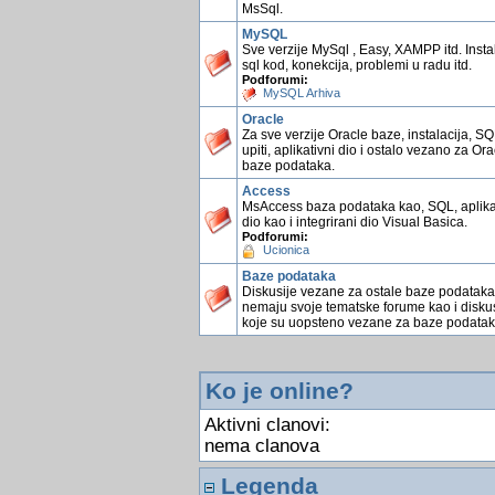
MsSql.
MySQL
Sve verzije MySql , Easy, XAMPP itd. Instal
sql kod, konekcija, problemi u radu itd.
Podforumi:
MySQL Arhiva
Oracle
Za sve verzije Oracle baze, instalacija, S
upiti, aplikativni dio i ostalo vezano za Ora
baze podataka.
Access
MsAccess baza podataka kao, SQL, aplika
dio kao i integrirani dio Visual Basica.
Podforumi:
Ucionica
Baze podataka
Diskusije vezane za ostale baze podataka
nemaju svoje tematske forume kao i diskus
koje su uopsteno vezane za baze podatak
Ko je online?
Aktivni clanovi:
nema clanova
Legenda