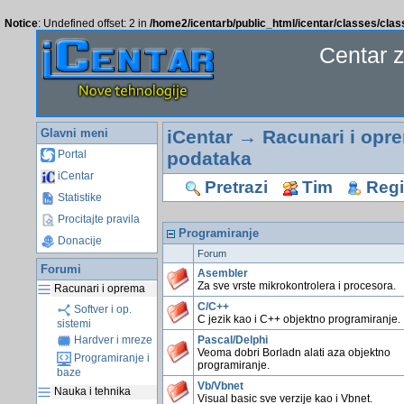
Notice
: Undefined offset: 2 in
/home2/icentarb/public_html/icentar/classes/cla
Centar 
Glavni meni
iCentar
→
Racunari i opr
podataka
Portal
iCentar
Pretrazi
Tim
Regis
Statistike
Procitajte pravila
Programiranje
Donacije
Forum
Forumi
Asembler
Za sve vrste mikrokontrolera i procesora.
Racunari i oprema
C/C++
Softver i op.
C jezik kao i C++ objektno programiranje.
sistemi
Pascal/Delphi
Hardver i mreze
Veoma dobri Borladn alati aza objektno
Programiranje i
programiranje.
baze
Vb/Vbnet
Nauka i tehnika
Visual basic sve verzije kao i Vbnet.