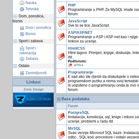
Nauka
PHP
Tehnika
Programiranje u PHP. Za MySQL imate z
forum.
Dom, porodica,
biznis
JavaScript
Sve to se tice JavaScript.
Dom i porodica
ASP/ASP.NET
Biznis
Programiranje u ASP i ASP-net kao i njige 
Sport i zabava
linkovi za ucenje.
Sport i
Html/CSS
Html tagovi. Primjeri, knjige, diskusije, link
rekreacija
itd..
Zabava
Podforumi:
arhiva
Ostalo
Programiranje
Zanimljivosti
E sad ako ste rijesili da diskutujete o nek
programskom jeziku a nema svoj tematski
Linkovi
ili uopsteno o programiranju onda je ovo 
Zonic Design
forum.
Baze podataka
Forum
PostgreSQL
Instalacija, konekcija, sql, knige i inkovi za
ucenje, problemi u radu itd.
MsSQL
Svae verzije Microsof SQL baze. Instalacij
odbc , SQL kod, procedure i ostalo vezano