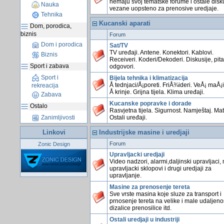
nemaju svoj tematske forume i ostale disk
Nauka
vezane uopsteno za prenosive uredjaje.
Tehnika
Kucanski aparati
Dom, porodica,
biznis
Forum
Dom i porodica
Sat/TV
TV uređaji. Antene. Konektori. Kablovi.
Biznis
Receiveri. Koderi/Dekoderi. Diskusije, pita
Sport i zabava
odgovori.
Sport i
Bijela tehnika i klimatizacija
Å tednjaci/Å¡poreti. FriÅ¾ideri. VeÅ¡ maÅ¡
rekreacija
Å krinje. Grijna tijela. Klima uređaji.
Zabava
Kucanske popravke i dorade
Ostalo
Rasvjetna tijela. Sigurnost. Namještaj. Mate
Ostali uređaji.
Zanimljivosti
Linkovi
Industrijske masine i uredjaji
Forum
Zonic Design
Upravljacki uredjaji
Video nadzori, alarmi,daljinski upravljaci,
upravljacki sklopovi i drugi uredjaji za
upravljanje.
Masine za prenosenje tereta
Sve vrste masina koje sluze za transport i
prnosenje tereta na velike i male udaljenos
dizalice prenosilice itd.
Ostali uredjaji u industriji