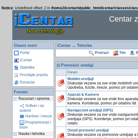
Notice
: Undefined offset: 2 in
/home2/icentarb/public_html/icentar/classes/cla
Centar 
Glavni meni
iCentar
→ Tehnika
Portal
Pretrazi
Tim
R
iCentar
Prenosivi uredaji
Statistike
Forum
Procitajte pravila
Mobilni uredjaji
Donacije
Diskusije vezane za sve vrste mobilnih ure
Upotreba, trzizte, mreze, pomoc pri odabiru
Forumi
Aparati & Kamere
Racunari i oprema
Diskusije vezane za sve vrste foro aparata
kamera. Koristenje, pomoc pri odabiru itd.
Softver i op.
Navigacioni uredjaji (GPS)
sistemi
Diskusije vezane za sve vrste navigacioni
Hardver i mreze
uredjaja (GPS). Koristenje, pomoc pri odab
Programiranje i
ostalo.
baze
Ostali prenosivi uredjaji
Nauka i tehnika
Diskusije vezane za prenosive uredjaje a 