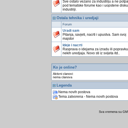
Sve ostalo vezano za industriju a ne potp
pod tematske forume kao i uopstene disku
industriji.
Ostala tehnika i uredjaji
Forum
Uradi sam
Pitanja, savjeti, nacrti i upustva. Sam svoj
majstor
Ideje i nacrti
Rasprava o idejama za izradu ili popravku
nekih uredjaja. Novo sti iz svijeta itd..
Ko je online?
Aktivni clanovi:
nema clanova
Legenda
Nema novih postova
Tema zatvorena - Nema novih postova
Sva vremena su GMT 