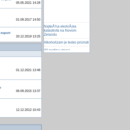
05.05.2021 14:28
01.09.2017 14:50
NajteÅ¾a ekoloÅ¡ka
katastrofa na Novom
 esport
Zelandu
20.12.2019 13:25
Alkoholizam je tesko priznati
40 godina virusa
kći americkog predsjednika
zaposlila se u ribljem
restoranu
01.12.2021 13:48
Noviji mobilni telefoni manje
Å¡tetni
SluÅ¡anje radija na internetu
v
06.09.2015 13:37
Vodič za kupovinu tapeta
"Budale" mekog srca
Opera 11
12.12.2012 10:43
transrodnost
Linux Kernel 3.19