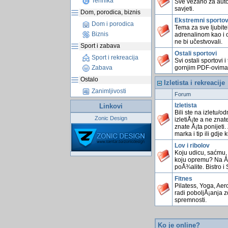
Tehnika
Sve vezano za auto/
savjeti.
Dom, porodica, biznis
Ekstremni sportov
Dom i porodica
Tema za sve ljubite
Biznis
adrenalinom kao i o
ne bi učestvovali.
Sport i zabava
Ostali sportovi
Sport i rekreacija
Svi ostali sportovi
gornjim PDF-ovima
Zabava
Ostalo
Izletista i rekreacije
Zanimljivosti
Forum
Izletista
Linkovi
Bili ste na izletu/o
Zonic Design
izletiÅ¡te a ne znat
znate Å¡ta ponijeti
marka i tip ili gdje k
Lov i ribolov
Koju udicu, saćmu, 
koju opremu? Na Å¡t
poÅ¾alite. Bistro i 
Fitnes
Pilatess, Yoga, Aero
radi poboljÅ¡anja zd
spremnosti.
Ko je online?