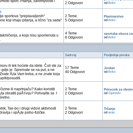
moto sport. Pitanja, zanimljivosti i
2 Odgovori
od
Avko
i
lje sportova "preplavaljenih"
2 Teme
Planinarstvo
ne koji imaju pitanja, a lično "za sada"
5 Odgovori
od
Avko
4 Teme
sportska obuca za
 i takmičenja, a koja nisu spomenuta u
6 Odgovori
od
Avko
.
Sadrzaj
Posljednja poruka
dmoru ili tek hoćete da idete. Čuli ste za
17 Teme
Jordan
e gdje je. Spremate se na put, a ne
40 Odgovori
od
Avko
. Znate Å¡ta Vam treba, a ne znate koja
upiti/posuditi.
čizme ili naprtnjaču? Kako koristiti
2 Teme
Prirucnik za ribolo
a obratiti paÅ¾nju? Pohvalite se. I
2 Odgovori
od
Gjoreski
Sretno.
bik, Tae-bo i drugi vidovi aktivnosti
2 Teme
Trčanje
ravlja i opÅ¡te psiho-fizičke
2 Odgovori
od
arax