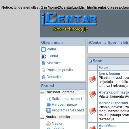
Notice
: Undefined offset: 2 in
/home2/icentarb/public_html/icentar/classes/cla
Glavni meni
iCentar
→ Sport_Izleti
Portal
iCentar
Sport
Statistike
Forum
Procitajte pravila
Igre s loptom
Donacije
Pitanja, novosti i z
uključuju loptu bilo 
Forumi
zabava i rekreacija
Racunari i oprema
Atletska gimnasti
Pitajte, komentariÅ¡
Softver i op. sistemi
Borilacki sportovi 
Hardver i mreze
Pitanja, novosti i z
Programiranje i baze
mogli nazvati borila
da je u pitanju pro
Nauka i tehnika
rekreacija.
Nauka
Auto/Moto