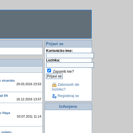
Prijavi se
Korisnicko ime:
Lozinka:
Zapamti me?
Å vicarsku
29.03.2016 23:53
Zaboravili ste
lozinku?
d lift
Registriraj se
16.12.2016 13:57
Izdvojeno
io Haya
03.07.2011 11:14
 svijetu