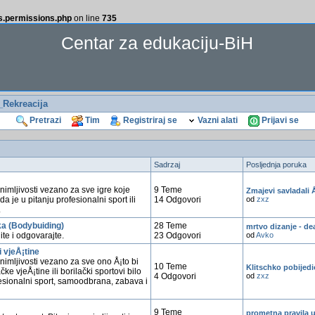
ss.permissions.php
on line
735
Centar za edukaciju-BiH
_Rekreacija
Pretrazi
Tim
Registriraj se
Vazni alati
Prijavi se
Sadrzaj
Posljednja poruka
animljivosti vezano za sve igre koje
9 Teme
Zmajevi savladali 
da je u pitanju profesionalni sport ili
14 Odgovori
od
zxz
.
ka (Bodybuiding)
28 Teme
mrtvo dizanje - dea
ite i odgovarajte.
23 Odgovori
od
Avko
i vjeÅ¡tine
animljivosti vezano za sve ono Å¡to bi
10 Teme
Klitschko pobijed
čke vjeÅ¡tine ili borilački sportovi bilo
4 Odgovori
od
zxz
fesionalni sport, samoodbrana, zabava i
9 Teme
prometna pravila u