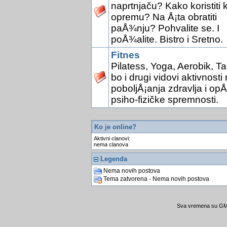
naprtnjaču? Kako koristiti 
opremu? Na Å¡ta obratiti
paÅ¾nju? Pohvalite se. I
poÅ¾alite. Bistro i Sretno.
Fitnes
Pilatess, Yoga, Aerobik, Ta
bo i drugi vidovi aktivnosti 
poboljÅ¡anja zdravlja i opÅ
psiho-fizičke spremnosti.
Ko je online?
Aktivni clanovi:
nema clanova
Legenda
Nema novih postova
Tema zatvorena - Nema novih postova
Sva vremena su GMT