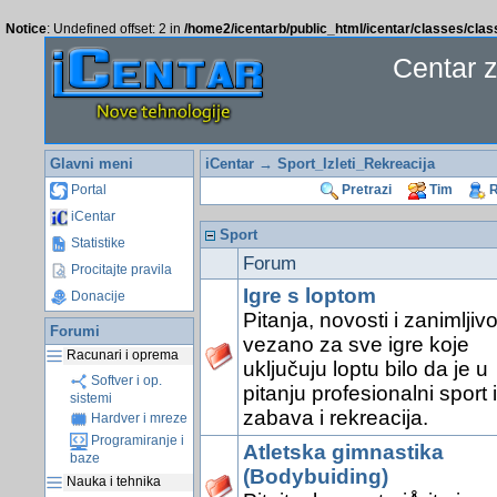
Notice
: Undefined offset: 2 in
/home2/icentarb/public_html/icentar/classes/cla
Centar 
Glavni meni
iCentar
→ Sport_Izleti_Rekreacija
Portal
Pretrazi
Tim
R
iCentar
Sport
Statistike
Forum
Procitajte pravila
Igre s loptom
Donacije
Pitanja, novosti i zanimljivo
Forumi
vezano za sve igre koje
Racunari i oprema
uključuju loptu bilo da je u
Softver i op.
pitanju profesionalni sport il
sistemi
zabava i rekreacija.
Hardver i mreze
Programiranje i
Atletska gimnastika
baze
(Bodybuiding)
Nauka i tehnika