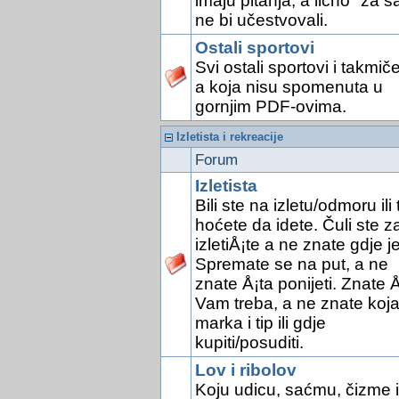
imaju pitanja, a lično "za s
ne bi učestvovali.
Ostali sportovi
Svi ostali sportovi i takmič
a koja nisu spomenuta u
gornjim PDF-ovima.
Izletista i rekreacije
Forum
Izletista
Bili ste na izletu/odmoru ili 
hoćete da idete. Čuli ste z
izletiÅ¡te a ne znate gdje je
Spremate se na put, a ne
znate Å¡ta ponijeti. Znate Å
Vam treba, a ne znate koj
marka i tip ili gdje
kupiti/posuditi.
Lov i ribolov
Koju udicu, saćmu, čizme il