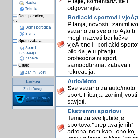
Pitajte, komentariÅ¡ite i
Nauka
odgovarajte.
Tehnika
Dom, porodica,
Borilacki sportovi i vjeÅ¡
biznis
Pitanja, novosti i zanimljivo
Dom i porodica
vezano za sve ono Å¡to bi
Biznis
mogli nazvati borilačke
Sport i zabava
vjeÅ¡tine ili borilački sporto
Sport i
bilo da je u pitanju
rekreacija
profesionalni sport,
Zabava
samoodbrana, zabava i
Ostalo
rekreacija.
Zanimljivosti
Auto/Moto
Linkovi
Sve vezano za auto/moto
Zonic Design
sport. Pitanja, zanimljivosti 
savjeti.
Ekstremni sportovi
Tema za sve ljubitelje
sportova "preplavaljenih"
adrenalinom kao i one koji