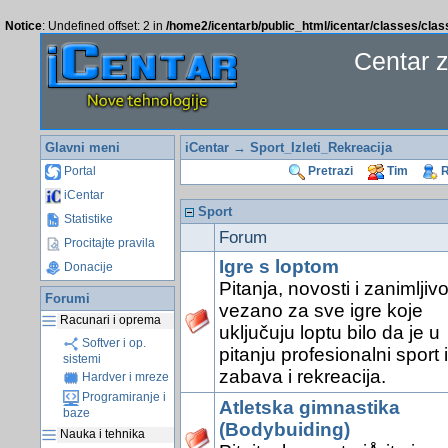
Notice
: Undefined offset: 2 in
/home2/icentarb/public_html/icentar/classes/cla
Centar 
Glavni meni
iCentar
→ Sport_Izleti_Rekreacija
Portal
Pretrazi
Tim
R
iCentar
Sport
Statistike
Forum
Procitajte pravila
Igre s loptom
Donacije
Pitanja, novosti i zanimljivo
Forumi
vezano za sve igre koje
Racunari i oprema
uključuju loptu bilo da je u
Softver i op.
pitanju profesionalni sport il
sistemi
zabava i rekreacija.
Hardver i mreze
Programiranje i
Atletska gimnastika
baze
(Bodybuiding)
Nauka i tehnika