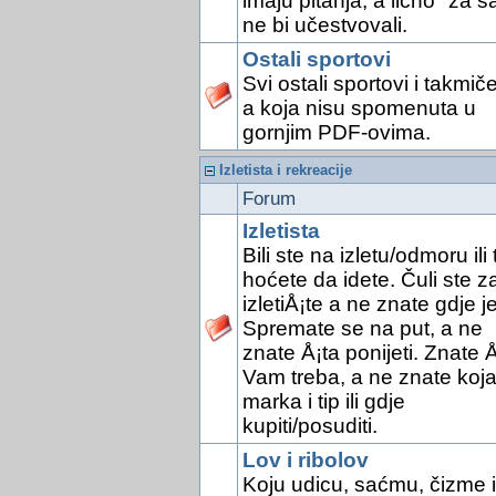
imaju pitanja, a lično "za s
ne bi učestvovali.
Ostali sportovi
Svi ostali sportovi i takmič
a koja nisu spomenuta u
gornjim PDF-ovima.
Izletista i rekreacije
Forum
Izletista
Bili ste na izletu/odmoru ili 
hoćete da idete. Čuli ste z
izletiÅ¡te a ne znate gdje je
Spremate se na put, a ne
znate Å¡ta ponijeti. Znate Å
Vam treba, a ne znate koj
marka i tip ili gdje
kupiti/posuditi.
Lov i ribolov
Koju udicu, saćmu, čizme il