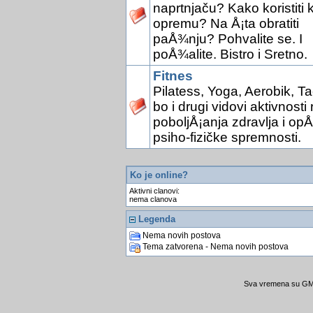
naprtnjaču? Kako koristiti 
opremu? Na Å¡ta obratiti
paÅ¾nju? Pohvalite se. I
poÅ¾alite. Bistro i Sretno.
Fitnes
Pilatess, Yoga, Aerobik, Ta
bo i drugi vidovi aktivnosti 
poboljÅ¡anja zdravlja i opÅ
psiho-fizičke spremnosti.
Ko je online?
Aktivni clanovi:
nema clanova
Legenda
Nema novih postova
Tema zatvorena - Nema novih postova
Sva vremena su GMT