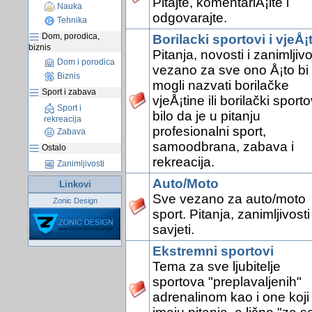
Pitajte, komentariÅ¡ite i
Nauka
odgovarajte.
Tehnika
Dom, porodica,
Borilacki sportovi i vjeÅ¡
biznis
Pitanja, novosti i zanimljivo
Dom i porodica
vezano za sve ono Å¡to bi
Biznis
mogli nazvati borilačke
Sport i zabava
vjeÅ¡tine ili borilački sporto
Sport i
bilo da je u pitanju
rekreacija
profesionalni sport,
Zabava
samoodbrana, zabava i
Ostalo
rekreacija.
Zanimljivosti
Auto/Moto
Linkovi
Sve vezano za auto/moto
Zonic Design
sport. Pitanja, zanimljivosti 
savjeti.
Ekstremni sportovi
Tema za sve ljubitelje
sportova "preplavaljenih"
adrenalinom kao i one koji