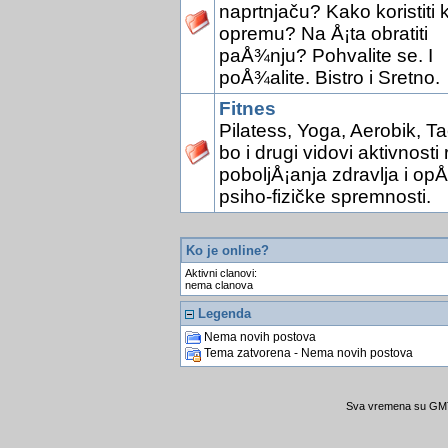
naprtnjaču? Kako koristiti 
opremu? Na Å¡ta obratiti
paÅ¾nju? Pohvalite se. I
poÅ¾alite. Bistro i Sretno.
Fitnes
Pilatess, Yoga, Aerobik, Ta
bo i drugi vidovi aktivnosti 
poboljÅ¡anja zdravlja i opÅ
psiho-fizičke spremnosti.
Ko je online?
Aktivni clanovi:
nema clanova
Legenda
Nema novih postova
Tema zatvorena - Nema novih postova
Sva vremena su GMT 