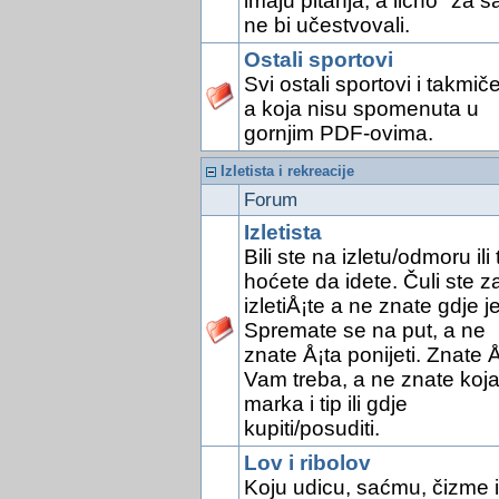
imaju pitanja, a lično "za s
ne bi učestvovali.
Ostali sportovi
Svi ostali sportovi i takmič
a koja nisu spomenuta u
gornjim PDF-ovima.
Izletista i rekreacije
Forum
Izletista
Bili ste na izletu/odmoru ili 
hoćete da idete. Čuli ste z
izletiÅ¡te a ne znate gdje je
Spremate se na put, a ne
znate Å¡ta ponijeti. Znate Å
Vam treba, a ne znate koj
marka i tip ili gdje
kupiti/posuditi.
Lov i ribolov
Koju udicu, saćmu, čizme il