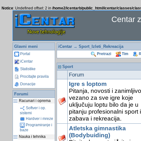
Notice
: Undefined offset: 2 in
/home2/icentarb/public_html/icentar/classes/cla
Centar 
Glavni meni
iCentar
→ Sport_Izleti_Rekreacija
Portal
Pretrazi
Tim
R
iCentar
Sport
Statistike
Forum
Procitajte pravila
Igre s loptom
Donacije
Pitanja, novosti i zanimljivo
Forumi
vezano za sve igre koje
Racunari i oprema
uključuju loptu bilo da je u
Softver i op.
pitanju profesionalni sport il
sistemi
zabava i rekreacija.
Hardver i mreze
Programiranje i
Atletska gimnastika
baze
(Bodybuiding)
Nauka i tehnika