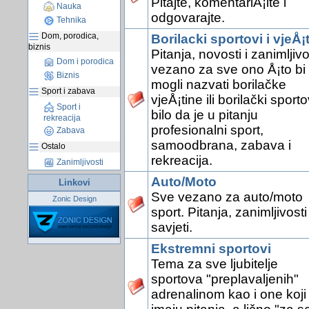
Pitajte, komentariÅ¡ite i
Nauka
odgovarajte.
Tehnika
Dom, porodica,
Borilacki sportovi i vjeÅ¡
biznis
Pitanja, novosti i zanimljivo
Dom i porodica
vezano za sve ono Å¡to bi
Biznis
mogli nazvati borilačke
Sport i zabava
vjeÅ¡tine ili borilački sporto
Sport i
bilo da je u pitanju
rekreacija
profesionalni sport,
Zabava
samoodbrana, zabava i
Ostalo
rekreacija.
Zanimljivosti
Auto/Moto
Linkovi
Sve vezano za auto/moto
Zonic Design
sport. Pitanja, zanimljivosti 
savjeti.
Ekstremni sportovi
Tema za sve ljubitelje
sportova "preplavaljenih"
adrenalinom kao i one koji