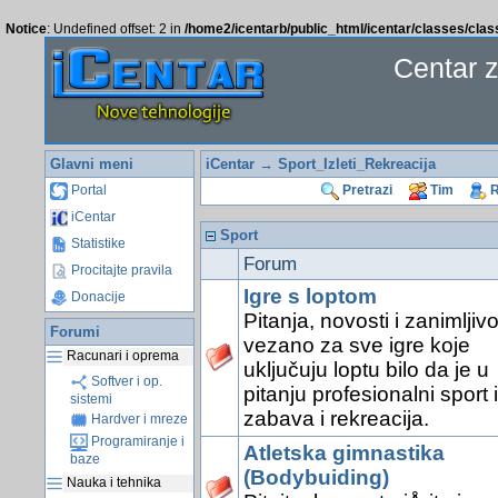
Notice
: Undefined offset: 2 in
/home2/icentarb/public_html/icentar/classes/cla
Centar 
Glavni meni
iCentar
→ Sport_Izleti_Rekreacija
Portal
Pretrazi
Tim
R
iCentar
Sport
Statistike
Forum
Procitajte pravila
Igre s loptom
Donacije
Pitanja, novosti i zanimljivo
Forumi
vezano za sve igre koje
Racunari i oprema
uključuju loptu bilo da je u
Softver i op.
pitanju profesionalni sport il
sistemi
zabava i rekreacija.
Hardver i mreze
Programiranje i
Atletska gimnastika
baze
(Bodybuiding)
Nauka i tehnika