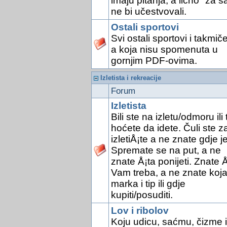
imaju pitanja, a lično "za s
ne bi učestvovali.
Ostali sportovi
Svi ostali sportovi i takmič
a koja nisu spomenuta u
gornjim PDF-ovima.
Izletista i rekreacije
Forum
Izletista
Bili ste na izletu/odmoru ili 
hoćete da idete. Čuli ste z
izletiÅ¡te a ne znate gdje je
Spremate se na put, a ne
znate Å¡ta ponijeti. Znate Å
Vam treba, a ne znate koj
marka i tip ili gdje
kupiti/posuditi.
Lov i ribolov
Koju udicu, saćmu, čizme il