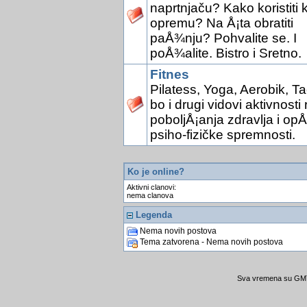
naprtnjaču? Kako koristiti 
opremu? Na Å¡ta obratiti
paÅ¾nju? Pohvalite se. I
poÅ¾alite. Bistro i Sretno.
Fitnes
Pilatess, Yoga, Aerobik, Ta
bo i drugi vidovi aktivnosti 
poboljÅ¡anja zdravlja i opÅ
psiho-fizičke spremnosti.
Ko je online?
Aktivni clanovi:
nema clanova
Legenda
Nema novih postova
Tema zatvorena - Nema novih postova
Sva vremena su GMT 