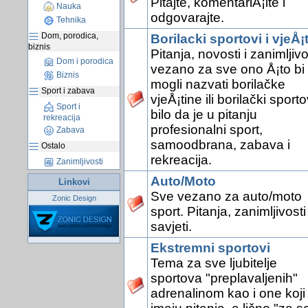
Pitajte, komentariÅ¡ite i
Nauka
odgovarajte.
Tehnika
Dom, porodica,
Borilacki sportovi i vjeÅ¡
biznis
Pitanja, novosti i zanimljivo
Dom i porodica
vezano za sve ono Å¡to bi
Biznis
mogli nazvati borilačke
Sport i zabava
vjeÅ¡tine ili borilački sporto
Sport i
bilo da je u pitanju
rekreacija
profesionalni sport,
Zabava
samoodbrana, zabava i
Ostalo
rekreacija.
Zanimljivosti
Auto/Moto
Linkovi
Sve vezano za auto/moto
Zonic Design
sport. Pitanja, zanimljivosti 
savjeti.
Ekstremni sportovi
Tema za sve ljubitelje
sportova "preplavaljenih"
adrenalinom kao i one koji