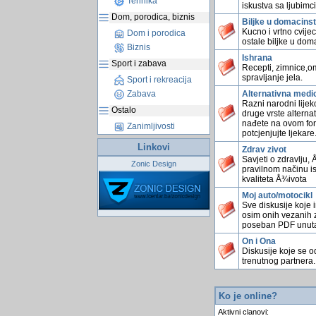
Tehnika
iskustva sa ljubimc
Dom, porodica, biznis
Biljke u domacins
Kucno i vrtno cvijec
Dom i porodica
ostale biljke u dom
Biznis
Ishrana
Sport i zabava
Recepti, zimnice,omi
spravljanje jela.
Sport i rekreacija
Alternativna medi
Zabava
Razni narodni lijekov
Ostalo
druge vrste alterna
nađete na ovom for
Zanimljivosti
potcjenjujte ljekare
Linkovi
Zdrav zivot
Savjeti o zdravlju,
Zonic Design
pravilnom načinu is
kvaliteta Å¾ivota
Moj auto/motocikl
Sve diskusije koje 
osim onih vezanih z
poseban PDF unutar
On i Ona
Diskusije koje se o
trenutnog partnera.
Ko je online?
Aktivni clanovi: