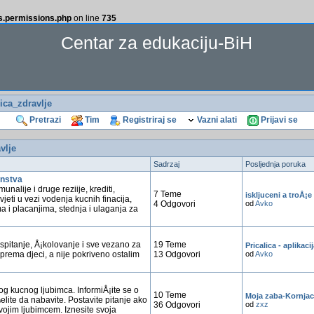
ss.permissions.php
on line
735
Centar za edukaciju-BiH
ca_zdravlje
Pretrazi
Tim
Registriraj se
Vazni alati
Prijavi se
vlje
Sadrzaj
Posljednja poruka
nstva
unalije i druge reziije, krediti,
7 Teme
iskljuceni a troÅ¡e
jeti u vezi vodenja kucnih finacija,
4 Odgovori
od
Avko
a i placanjima, stednja i ulaganja za
spitanje, Å¡kolovanje i sve vezano za
19 Teme
Pricalica - aplikaci
prema djeci, a nije pokriveno ostalim
13 Odgovori
od
Avko
g kucnog ljubimca. InformiÅ¡ite se o
10 Teme
Moja zaba-Kornja
lite da nabavite. Postavite pitanje ako
36 Odgovori
od
zxz
ojim ljubimcem. Iznesite svoja