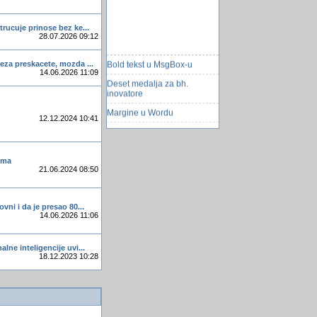
trucuje prinose bez ke...
28.07.2026 09:12
Bold tekst u MsgBox-u
eza preskacete, mozda ...
14.06.2026 11:09
Deset medalja za bh.
inovatore
Margine u Wordu
12.12.2024 10:41
11 najboljih stranica za
ljubitelje filmova
Pretrazivanje na web
dima
trazilicama
21.06.2024 08:50
Obavjestenje za
registrovane korisnike
vni i da je presao 80...
Asteroid proletio kraj Zemlje!
14.06.2026 11:06
Popunjavanje combo boxa
lne inteligencije uvi...
U zatvoru strazari roboti
18.12.2023 10:28
Kako iz Combo Box-a na
OnClick podesiti da ucitava
web stranicu
Opet virus na Facebooku