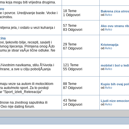
ima koja mogu biti vrijedna drugima.
tvu
18 Teme
Bakrena zica utros
e i povrce. Uredjivanje baste. Vocke i
1 Odgovori
od
Avko
acinstvu.
57 Teme
Ako ovu stranu rib
ljena jela, i ostalo u vezi kuhanja i
83 Odgovori
od
Avko
cina
i, ljekovito bilje, recepti, savjeti i
29 Teme
Krioterapija
tivnog lijecenja. Primjena onog Å¡to
67 Odgovori
od
Avko
umu je stvar vaÅ¡e lične odluke. Ne
.
 Å¾ivotnim navikama, stilu Å¾ivota i
121 Teme
mobitel i bol u le
hrane, a sve u cilju poboljÅ¡anja
55 Odgovori
od
Avko
imaju veze sa autom ili motociklom
88 Teme
Kupio bih ovaj polo
a auto/moto sport. Za to postoji
87 Odgovori
od
Avko
 "Sport_Izleti_Rekreacija"
43 Teme
Ljudi nize emociona
dnose na zivotnog saputnika ili
14 Odgovori
od
Avko
 Ovo nije dating forum.