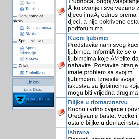
Trudnoca, odgoj,vaspitanje
Nauka
Å¡kolovanje i sve vezano 
Tehnika
djecu i naÅ¡ odnos prema
Dom, porodica,
djeci, a nije pokriveno osta
biznis
podforumima.
Dom i porodica
Biznis
Kucni ljubimci
Sport i zabava
Predstavite nam svog kuc
Sport i
ljubimca. InformiÅ¡ite se o
rekreacija
ljubimcima koje Å¾elite da
Zabava
nabavite. Postavite pitanje
Ostalo
imate problem sa svojim
Zanimljivosti
ljubimcem. Iznesite svoja
Linkovi
iskustva sa ljubimcima koj
Zonic Design
mogu biti vrijedna drugima
Biljke u domacinstvu
Kucno i vrtno cvijece i pov
Uredjivanje baste. Vocke i
ostale biljke u domacinstvu
Ishrana