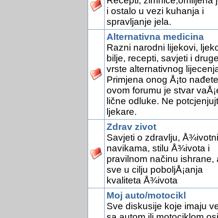
Recepti, zimnice,omiljena j
i ostalo u vezi kuhanja i
spravljanje jela.
Alternativna medicina
Razni narodni lijekovi, ljek
bilje, recepti, savjeti i drug
vrste alternativnog lijecenj
Primjena onog Å¡to nađete
ovom forumu je stvar vaÅ¡
lične odluke. Ne potcjenjuj
ljekare.
Zdrav zivot
Savjeti o zdravlju, Å¾ivotn
navikama, stilu Å¾ivota i
pravilnom načinu ishrane, 
sve u cilju poboljÅ¡anja
kvaliteta Å¾ivota
Moj auto/motocikl
Sve diskusije koje imaju v
sa autom ili motociklom os