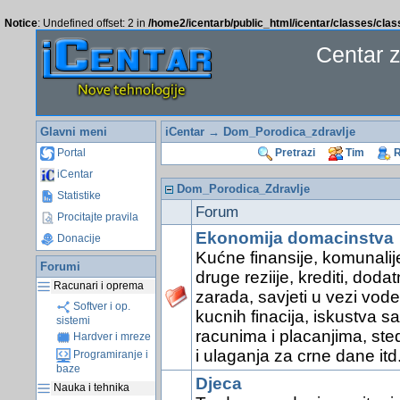
Notice
: Undefined offset: 2 in
/home2/icentarb/public_html/icentar/classes/cla
Centar 
Glavni meni
iCentar
→ Dom_Porodica_zdravlje
Portal
Pretrazi
Tim
R
iCentar
Dom_Porodica_Zdravlje
Statistike
Forum
Procitajte pravila
Ekonomija domacinstva
Donacije
Kućne finansije, komunalije
Forumi
druge reziije, krediti, doda
Racunari i oprema
zarada, savjeti u vezi vode
Softver i op.
kucnih finacija, iskustva sa
sistemi
racunima i placanjima, ste
Hardver i mreze
i ulaganja za crne dane itd
Programiranje i
baze
Djeca
Nauka i tehnika